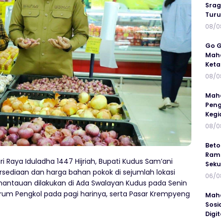
Srag
Turu
08/0
Go G
Maha
Keta
08/0
Maha
Peng
Kegi
08/0
Beto
Ramp
i Raya Iduladha 1447 Hijriah, Bupati Kudus Sam’ani
Seku
sediaan dan harga bahan pokok di sejumlah lokasi
06/0
antauan dilakukan di Ada Swalayan Kudus pada Senin
jarum Pengkol pada pagi harinya, serta Pasar Krempyeng
Maha
Sosi
Digi