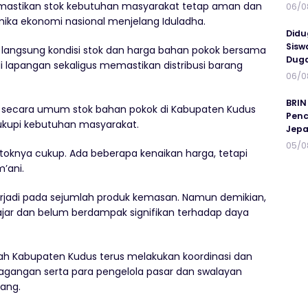
emastikan stok kebutuhan masyarakat tetap aman dan
06/0
amika ekonomi nasional menjelang Iduladha.
Didu
Sisw
 langsung kondisi stok dan harga bahan pokok bersama
Duga
l di lapangan sekaligus memastikan distribusi barang
06/0
BRIN
secara umum stok bahan pokok di Kabupaten Kudus
Penc
kupi kebutuhan masyarakat.
Jepa
05/0
toknya cukup. Ada beberapa kenaikan harga, tetapi
m’ani.
terjadi pada sejumlah produk kemasan. Namun demikian,
ajar dan belum berdampak signifikan terhadap daya
ah Kabupaten Kudus terus melakukan koordinasi dan
dagangan serta para pengelola pasar dan swalayan
ang.