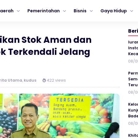
aerah
Pemerintahan
Bisnis
Gaya Hidup
Ber
tikan Stok Aman dan
Iura
Inst
k Terkendali Jelang
Keca
08/0
Perm
Sema
rita Utama
,
kudus
422 views
Ter
08/0
Kelo
Kunj
Bad
08/0
Khit