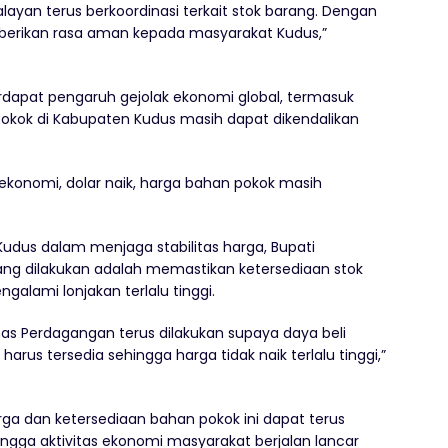
ayan terus berkoordinasi terkait stok barang. Dengan
mberikan rasa aman kepada masyarakat Kudus,”
apat pengaruh gejolak ekonomi global, termasuk
 pokok di Kabupaten Kudus masih dapat dikendalikan
ekonomi, dolar naik, harga bahan pokok masih
udus dalam menjaga stabilitas harga, Bupati
g dilakukan adalah memastikan ketersediaan stok
galami lonjakan terlalu tinggi.
nas Perdagangan terus dilakukan supaya daya beli
arus tersedia sehingga harga tidak naik terlalu tinggi,”
arga dan ketersediaan bahan pokok ini dapat terus
ingga aktivitas ekonomi masyarakat berjalan lancar