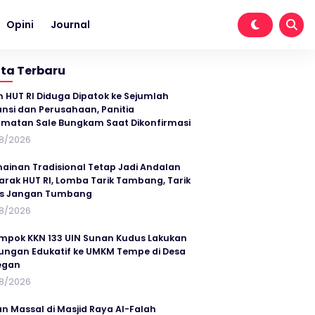
Opini
Journal
ita Terbaru
n HUT RI Diduga Dipatok ke Sejumlah
ansi dan Perusahaan, Panitia
matan Sale Bungkam Saat Dikonfirmasi
8/2026
ainan Tradisional Tetap Jadi Andalan
rak HUT RI, Lomba Tarik Tambang, Tarik
us Jangan Tumbang
8/2026
mpok KKN 133 UIN Sunan Kudus Lakukan
ungan Edukatif ke UMKM Tempe di Desa
egan
8/2026
an Massal di Masjid Raya Al-Falah