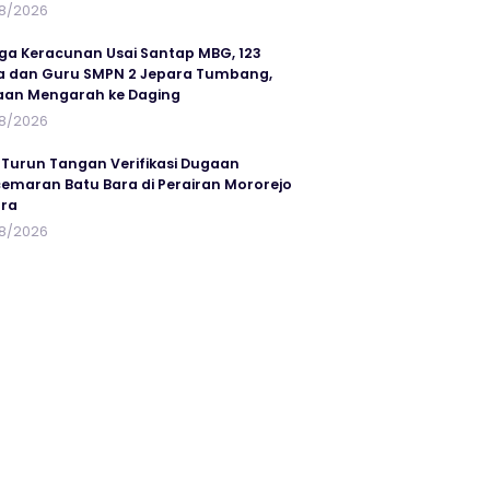
8/2026
ga Keracunan Usai Santap MBG, 123
a dan Guru SMPN 2 Jepara Tumbang,
an Mengarah ke Daging
8/2026
 Turun Tangan Verifikasi Dugaan
emaran Batu Bara di Perairan Mororejo
ra
8/2026