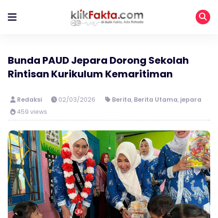
Bunda PAUD Jepara Dorong Sekolah
Rintisan Kurikulum Kemaritiman
Redaksi
02/03/2026
Berita
,
Berita Utama
,
jepara
459 views