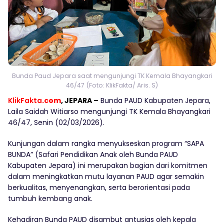
Bunda Paud Jepara saat mengunjungi TK Kemala Bhayangkari
46/47 (Foto: KlikFakta/ Aris. S)
KlikFakta
.com
, JEPARA –
Bunda PAUD Kabupaten Jepara,
Laila Saidah Witiarso mengunjungi TK Kemala Bhayangkari
46/47, Senin (02/03/2026).
Kunjungan dalam rangka menyukseskan program “SAPA
BUNDA” (Safari Pendidikan Anak oleh Bunda PAUD
Kabupaten Jepara) ini merupakan bagian dari komitmen
dalam meningkatkan mutu layanan PAUD agar semakin
berkualitas, menyenangkan, serta berorientasi pada
tumbuh kembang anak.
Kehadiran Bunda PAUD disambut antusias oleh kepala