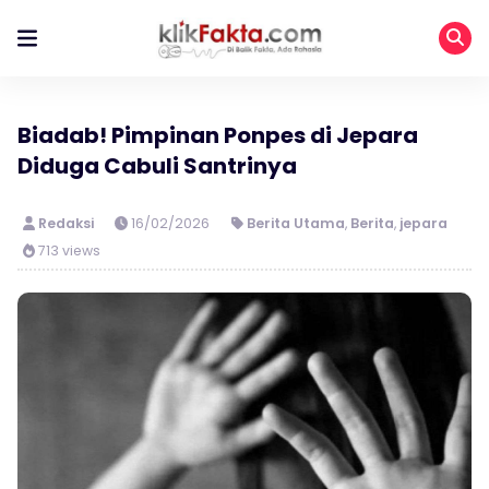
Biadab! Pimpinan Ponpes di Jepara
Diduga Cabuli Santrinya
Redaksi
16/02/2026
Berita Utama
,
Berita
,
jepara
713 views