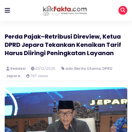
Perda Pajak–Retribusi Direview, Ketua
DPRD Jepara Tekankan Kenaikan Tarif
Harus Diiringi Peningkatan Layanan
Redaksi
01/12/2025
adv
,
Berita Utama
,
DPRD
Jepara
767 views