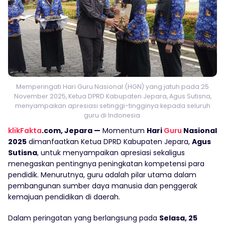
Memperingati Hari Guru Nasional (HGN) yang jatuh pada 25
November 2025, Ketua DPRD Kabupaten Jepara, Agus Sutisna,
menyampaikan apresiasi setinggi-tingginya kepada seluruh
guru di Indonesia.
klikFakta
.com, Jepara —
Momentum
Hari
Guru
Nasional
2025
dimanfaatkan Ketua DPRD Kabupaten Jepara,
Agus
Sutisna
, untuk menyampaikan apresiasi sekaligus
menegaskan pentingnya peningkatan kompetensi para
pendidik. Menurutnya, guru adalah pilar utama dalam
pembangunan sumber daya manusia dan penggerak
kemajuan pendidikan di daerah.
Dalam peringatan yang berlangsung pada
Selasa, 25