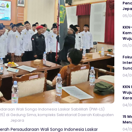
Penc
Jepa
05/0
KKN-
Kamp
Wuj
05/0
Foku
Inte
Suna
04/0
KKN 
Wuju
Kar
04/0
araan Wali Songo Indonesia Laskar Sabilillah (PWI-LS)
5) di Gedung Sima, kompleks Sekretariat Daerah Kabupaten
15 M
Jepara
Meng
erah Persaudaraan Wali Songo Indonesia Laskar
04/0