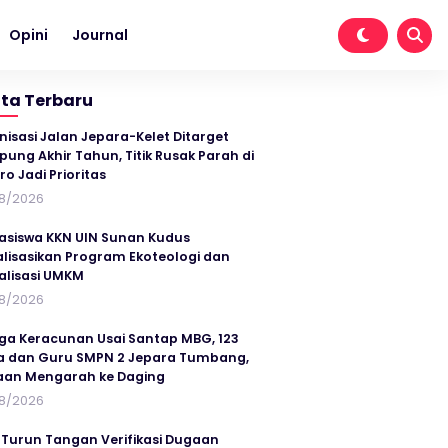
Opini
Journal
ita Terbaru
nisasi Jalan Jepara-Kelet Ditarget
ung Akhir Tahun, Titik Rusak Parah di
ro Jadi Prioritas
8/2026
siswa KKN UIN Sunan Kudus
alisasikan Program Ekoteologi dan
talisasi UMKM
8/2026
ga Keracunan Usai Santap MBG, 123
a dan Guru SMPN 2 Jepara Tumbang,
an Mengarah ke Daging
8/2026
 Turun Tangan Verifikasi Dugaan