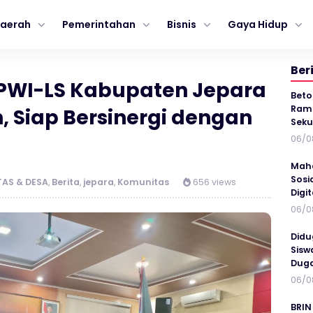
aerah
Pemerintahan
Bisnis
Gaya Hidup
Ber
PWI-LS Kabupaten Jepara
Beto
Ramp
 Siap Bersinergi dengan
Seku
06/0
Maha
Sosi
AS & DESA
,
Berita
,
jepara
,
Komunitas
656 views
Digi
06/0
Didu
Sisw
Duga
06/0
BRIN