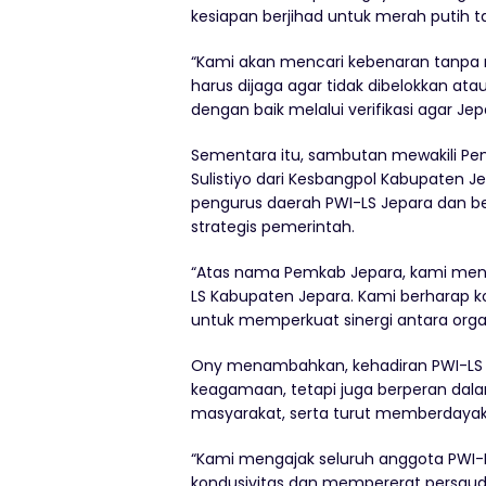
kesiapan berjihad untuk merah putih
“Kami akan mencari kebenaran tanpa me
harus dijaga agar tidak dibelokkan ata
dengan baik melalui verifikasi agar Je
Sementara itu, sambutan mewakili Pe
Sulistiyo dari Kesbangpol Kabupaten 
pengurus daerah PWI-LS Jepara dan be
strategis pemerintah.
“Atas nama Pemkab Jepara, kami men
LS Kabupaten Jepara. Kami berharap koo
untuk memperkuat sinergi antara orga
Ony menambahkan, kehadiran PWI-LS d
keagamaan, tetapi juga berperan dala
masyarakat, serta turut memberdaya
“Kami mengajak seluruh anggota PWI-
kondusivitas dan mempererat persaud