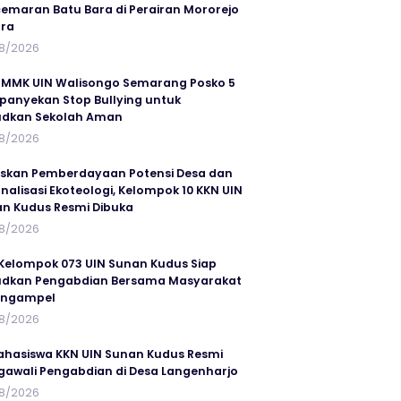
emaran Batu Bara di Perairan Mororejo
ra
8/2026
MMK UIN Walisongo Semarang Posko 5
anyekan Stop Bullying untuk
udkan Sekolah Aman
8/2026
skan Pemberdayaan Potensi Desa dan
rnalisasi Ekoteologi, Kelompok 10 KKN UIN
n Kudus Resmi Dibuka
8/2026
Kelompok 073 UIN Sunan Kudus Siap
dkan Pengabdian Bersama Masyarakat
angampel
8/2026
ahasiswa KKN UIN Sunan Kudus Resmi
awali Pengabdian di Desa Langenharjo
8/2026