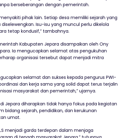
 tanpa berseberangan dengan pemerintah.
nyakiti pihak lain. Setiap desa memiliki sejarah yang
u diselewengkan. Isu-isu yang muncul perlu dikelola
para tetap kondusif,” tambahnya.
merintah Kabupaten Jepara disampaikan oleh Ony
Jepara. Ia mengucapkan selamat atas pengukuhan
rharap organisasi tersebut dapat menjadi mitra
gucapkan selamat dan sukses kepada pengurus PWI-
rdinasi dan kerja sama yang solid dapat terus terjalin
nisasi masyarakat dan pemerintah,” ujarnya.
i Jepara diharapkan tidak hanya fokus pada kegiatan
m bidang sejarah, pendidikan, dan kerukunan
kan umat.
LS menjadi garda terdepan dalam menjaga
araan di tengah masyarakat Jepara,” tutupnya.