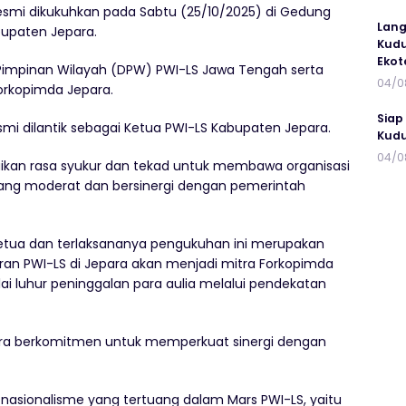
resmi dikukuhkan pada Sabtu (25/10/2025) di Gedung
Lang
bupaten Jepara.
Kudu
Ekot
n Pimpinan Wilayah (DPW) PWI-LS Jawa Tengah serta
04/0
orkopimda Jepara.
Siap
mi dilantik sebagai Ketua PWI-LS Kabupaten Jepara.
Kudu
04/0
an rasa syukur dan tekad untuk membawa organisasi
ang moderat dan bersinergi dengan pemerintah
 ketua dan terlaksananya pengukuhan ini merupakan
an PWI-LS di Jepara akan menjadi mitra Forkopimda
ai luhur peninggalan para aulia melalui pendekatan
a berkomitmen untuk memperkuat sinergi dengan
asionalisme yang tertuang dalam Mars PWI-LS, yaitu