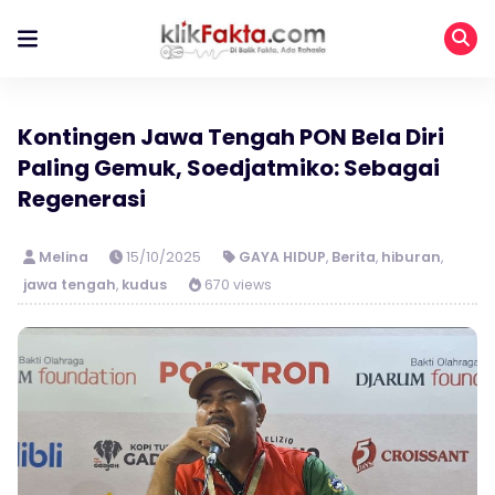
Kontingen Jawa Tengah PON Bela Diri
Paling Gemuk, Soedjatmiko: Sebagai
Regenerasi
Melina
15/10/2025
GAYA HIDUP
,
Berita
,
hiburan
,
jawa tengah
,
kudus
670 views