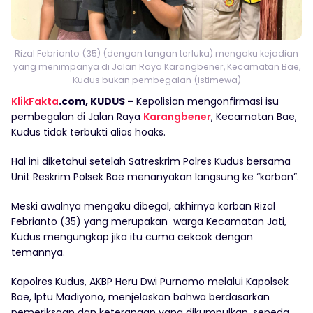
Rizal Febrianto (35) (dengan tangan terluka) mengaku kejadian
yang menimpanya di Jalan Raya Karangbener, Kecamatan Bae,
Kudus bukan pembegalan (istimewa)
KlikFakta
.com, KUDUS –
Kepolisian mengonfirmasi isu
pembegalan di Jalan Raya
Karangbener
, Kecamatan Bae,
Kudus tidak terbukti alias hoaks.
Hal ini diketahui setelah Satreskrim Polres Kudus bersama
Unit Reskrim Polsek Bae menanyakan langsung ke “korban”.
Meski awalnya mengaku dibegal, akhirnya korban Rizal
Febrianto (35) yang merupakan warga Kecamatan Jati,
Kudus mengungkap jika itu cuma cekcok dengan
temannya.
Kapolres Kudus, AKBP Heru Dwi Purnomo melalui Kapolsek
Bae, Iptu Madiyono, menjelaskan bahwa berdasarkan
pemeriksaan dan keterangan yang dikumpulkan, sepeda