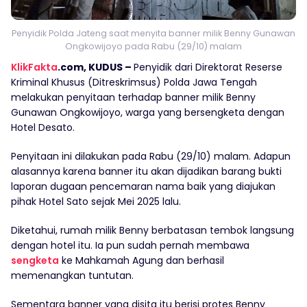
Penyidik Polda Jateng saat menyita banner milik Benny Gunawan
Ongkowijoyo pada Rabu (29/10) malam
KlikFakta
.com, KUDUS –
Penyidik dari Direktorat Reserse
Kriminal Khusus (Ditreskrimsus) Polda Jawa Tengah
melakukan penyitaan terhadap banner milik Benny
Gunawan Ongkowijoyo, warga yang bersengketa dengan
Hotel Desato.
Penyitaan ini dilakukan pada Rabu (29/10) malam. Adapun
alasannya karena banner itu akan dijadikan barang bukti
laporan dugaan pencemaran nama baik yang diajukan
pihak Hotel Sato sejak Mei 2025 lalu.
Diketahui, rumah milik Benny berbatasan tembok langsung
dengan hotel itu. Ia pun sudah pernah membawa
sengketa
ke Mahkamah Agung dan berhasil
memenangkan tuntutan.
Sementara banner yang disita itu berisi protes Benny