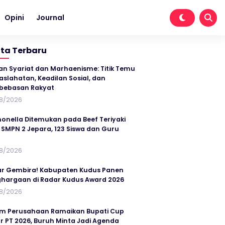
Opini
Journal
ita Terbaru
an Syariat dan Marhaenisme: Titik Temu
slahatan, Keadilan Sosial, dan
bebasan Rakyat
8/2026
onella Ditemukan pada Beef Teriyaki
SMPN 2 Jepara, 123 Siswa dan Guru
t
8/2026
r Gembira! Kabupaten Kudus Panen
hargaan di Radar Kudus Award 2026
8/2026
im Perusahaan Ramaikan Bupati Cup
r PT 2026, Buruh Minta Jadi Agenda