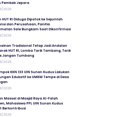
n Pemkab Jepara
8/2026
n HUT RI Diduga Dipatok ke Sejumlah
ansi dan Perusahaan, Panitia
matan Sale Bungkam Saat Dikonfirmasi
8/2026
ainan Tradisional Tetap Jadi Andalan
rak HUT RI, Lomba Tarik Tambang, Tarik
us Jangan Tumbang
8/2026
mpok KKN 133 UIN Sunan Kudus Lakukan
ungan Edukatif ke UMKM Tempe di Desa
egan
8/2026
an Massal di Masjid Raya Al-Falah
en, Mahasiswa PPL UIN Sunan Kudus
t Berkontribusi
8/2026