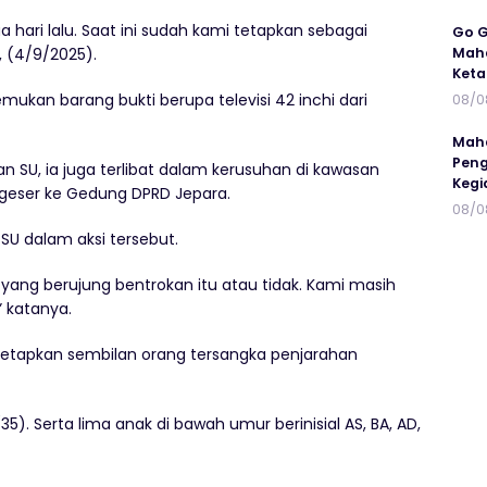
ari lalu. Saat ini sudah kami tetapkan sebagai
Go G
Maha
, (4/9/2025).
Keta
emukan barang bukti berupa televisi 42 inchi dari
08/0
Maha
Peng
 SU, ia juga terlibat dalam kerusuhan di kawasan
Kegi
rgeser ke Gedung DPRD Jepara.
08/0
 SU dalam aksi tersebut.
yang berujung bentrokan itu atau tidak. Kami masih
 katanya.
etapkan sembilan orang tersangka penjarahan
35). Serta lima anak di bawah umur berinisial AS, BA, AD,