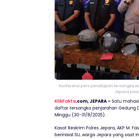
Konferensi pers penetapan tersangka
Jepara pada
KlikFakta
.com, JEPARA –
Satu mahasi
daftar tersangka penjarahan Gedung 
Minggu (30-31/8/2025).
Kasat Reskrim Polres Jepara, AKP M. F
berinisial SU, warga Jepara yang saat i