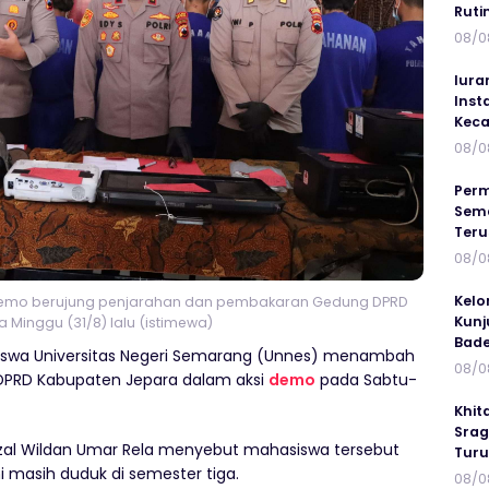
Ruti
08/0
Iura
Inst
Keca
08/0
Perm
Sema
Ter
08/0
Kelo
 demo berujung penjarahan dan pembakaran Gedung DPRD
Kunj
 Minggu (31/8) lalu (istimewa)
Bad
swa Universitas Negeri Semarang (Unnes) menambah
08/0
DPRD Kabupaten Jepara dalam aksi
demo
pada Sabtu-
Khit
Srag
aizal Wildan Umar Rela menyebut mahasiswa tersebut
Turu
ni masih duduk di semester tiga.
08/0