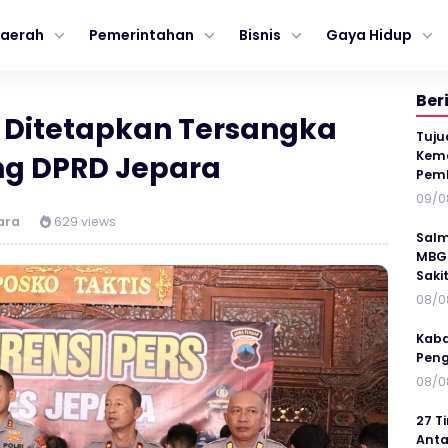
aerah
Pemerintahan
Bisnis
Gaya Hidup
Ber
Ditetapkan Tersangka
Tuju
Kema
g DPRD Jepara
Pem
09/0
ara
629 views
Salm
MBG 
Saki
08/0
Kaba
Peng
08/0
27 T
Anta