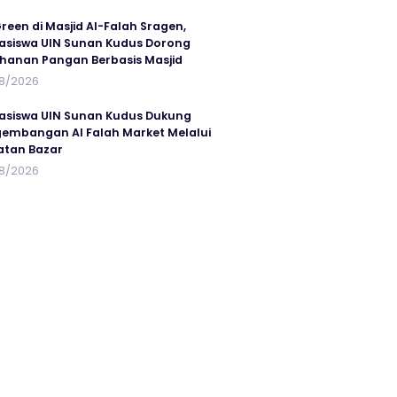
reen di Masjid Al-Falah Sragen,
siswa UIN Sunan Kudus Dorong
hanan Pangan Berbasis Masjid
8/2026
siswa UIN Sunan Kudus Dukung
embangan Al Falah Market Melalui
atan Bazar
8/2026