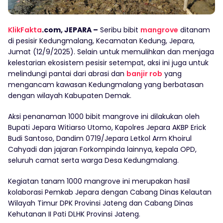
KlikFakta
.com, JEPARA –
Seribu bibit
mangrove
ditanam
di pesisir Kedungmalang, Kecamatan Kedung, Jepara,
Jumat (12/9/2025). Selain untuk memulihkan dan menjaga
kelestarian ekosistem pesisir setempat, aksi ini juga untuk
melindungi pantai dari abrasi dan
banjir rob
yang
mengancam kawasan Kedungmalang yang berbatasan
dengan wilayah Kabupaten Demak.
Aksi penanaman 1000 bibit mangrove ini dilakukan oleh
Bupati Jepara Witiarso Utomo, Kapolres Jepara AKBP Erick
Budi Santoso, Dandim 0719/Jepara Letkol Arm Khoirul
Cahyadi dan jajaran Forkompinda lainnya, kepala OPD,
seluruh camat serta warga Desa Kedungmalang.
Kegiatan tanam 1000 mangrove ini merupakan hasil
kolaborasi Pemkab Jepara dengan Cabang Dinas Kelautan
Wilayah Timur DPK Provinsi Jateng dan Cabang Dinas
Kehutanan II Pati DLHK Provinsi Jateng.