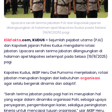
Upacara serah terima jabatan PJU dan Kapolsek jajaran
dilangsungkan di halaman apel Mapolres Kudus pada Selasa
(19/8/2025) pagi
KlikFakta
.com, KUDUS –
Sejumlah pejabat utama (PJU)
dan Kapolsek jajaran Polres Kudus mengalami rotasi
jabatan. Upacara serah terima jabatan dilangsungkan di
halaman apel Mapolres setempat pada Selasa (19/8/2025)
pagi.
Kapolres Kudus, AKBP Heru Dwi Purnomo menjelaskan, rotasi
jabatan merupakan bagian dari kebutuhan
organisasi
agar selalu bergerak dinamis dan adaptif.
“Serah terima jabatan pada pagi hari ini merupakan hal
yang wajar dalam dinamika organisasi Polri, sebagai upaya
penyegaran, pengembangan karier, sekaligus peningkatan
kinerja untuk mencapai tujuan organisasi,” ujar AKBP Heru.