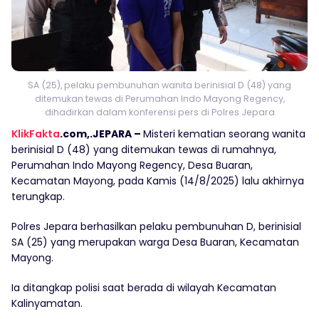
SA (25), pelaku pembunuhan wanita berinisial D (48) yang
ditemukan tewas di Perumahan Indo Mayong Regency,
dihadirkan dalam konferensi pers di Polres Jepara
KlikFakta
.com,.JEPARA –
Misteri kematian seorang wanita
berinisial D (48) yang ditemukan tewas di rumahnya,
Perumahan Indo Mayong Regency, Desa Buaran,
Kecamatan Mayong, pada Kamis (14/8/2025) lalu akhirnya
terungkap.
Polres Jepara berhasilkan pelaku pembunuhan D, berinisial
SA (25) yang merupakan warga Desa Buaran, Kecamatan
Mayong.
Ia ditangkap polisi saat berada di wilayah Kecamatan
Kalinyamatan.