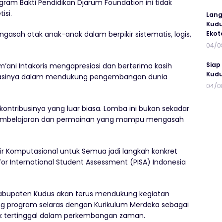
gram Bakti Pendidikan Djarum Foundation ini tidak
isi.
Lang
Kudu
Ekot
asah otak anak-anak dalam berpikir sistematis, logis,
04/0
Siap
ani Intakoris mengapresiasi dan berterima kasih
Kudu
ikasinya dalam mendukung pengembangan dunia
04/0
kontribusinya yang luar biasa. Lomba ini bukan sekadar
a pembelajaran dan permainan yang mampu mengasah
ir Komputasional untuk Semua jadi langkah konkret
or International Student Assessment (PISA) Indonesia
bupaten Kudus akan terus mendukung kegiatan
g program selaras dengan Kurikulum Merdeka sebagai
k tertinggal dalam perkembangan zaman.