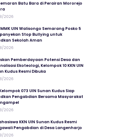
emaran Batu Bara di Perairan Mororejo
ra
8/2026
MMK UIN Walisongo Semarang Posko 5
anyekan Stop Bullying untuk
udkan Sekolah Aman
8/2026
skan Pemberdayaan Potensi Desa dan
rnalisasi Ekoteologi, Kelompok 10 KKN UIN
n Kudus Resmi Dibuka
8/2026
Kelompok 073 UIN Sunan Kudus Siap
dkan Pengabdian Bersama Masyarakat
angampel
8/2026
ahasiswa KKN UIN Sunan Kudus Resmi
awali Pengabdian di Desa Langenharjo
8/2026