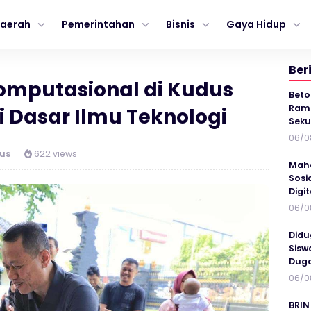
aerah
Pemerintahan
Bisnis
Gaya Hidup
Ber
 Komputasional di Kudus
Beto
Ramp
 Dasar Ilmu Teknologi
Seku
06/0
us
622 views
Maha
Sosi
Digi
06/0
Didu
Sisw
Duga
06/0
BRIN