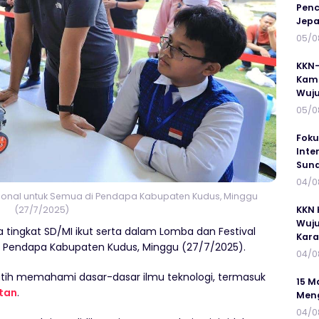
Penc
Jepa
05/0
KKN-
Kamp
Wuj
05/0
Foku
Inte
Suna
04/0
sional untuk Semua di Pendapa Kabupaten Kudus, Minggu
KKN 
(27/7/2025)
Wuju
 tingkat SD/MI ikut serta dalam Lomba dan Festival
Kar
i Pendapa Kabupaten Kudus, Minggu (27/7/2025).
04/0
latih memahami dasar-dasar ilmu teknologi, termasuk
15 M
tan
.
Meng
04/0