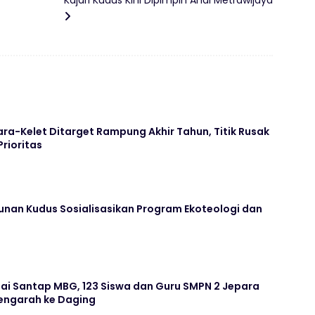
Kajari Kudus Kini Dipimpin Andi Metrawijaya
ara-Kelet Ditarget Rampung Akhir Tahun, Titik Rusak
Prioritas
unan Kudus Sosialisasikan Program Ekoteologi dan
ai Santap MBG, 123 Siswa dan Guru SMPN 2 Jepara
ngarah ke Daging