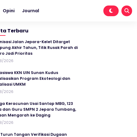
Opini
Journal
ita Terbaru
nisasi Jalan Jepara-Kelet Ditarget
ung Akhir Tahun, Titik Rusak Parah di
ro Jadi Prioritas
8/2026
siswa KKN UIN Sunan Kudus
alisasikan Program Ekoteologi dan
talisasi UMKM
8/2026
ga Keracunan Usai Santap MBG, 123
a dan Guru SMPN 2 Jepara Tumbang,
an Mengarah ke Daging
8/2026
 Turun Tangan Verifikasi Dugaan