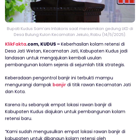
Bupati Kudus Sam’ani Intakoris saat meresmikan gedung LKD di
Desa Bulung Kulon Kecamatan Jekulo, Rabu (14/5/2025).
KlikFakta
.com, KUDUS –
Keberhasilan kolam retensi di
Desa Jati Wetan, Kecamatan Jati, Kabupaten Kudus jadi
landasan untuk mengajukan kembali usulan
pembangunan kolam sejenis di sejumlah titik strategis.
Keberadaan pengontrol banjir ini terbukti mampu
mengurangi dampak
banjir
di titik rawan Kecamatan Jati
dan Kota.
Karena itu sebanyak empat lokasi rawan banjir di
Kabupaten Kudus diajukan untuk pembangunan kolam
retensi baru.
“Kami sudah mengusulkan empat lokasi rawan banjir di
kabupaten untuk dibangun kolam retensi oleh