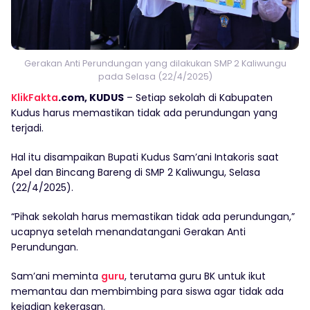
Gerakan Anti Perundungan yang dilakukan SMP 2 Kaliwungu
pada Selasa (22/4/2025)
KlikFakta
.com, KUDUS
– Setiap sekolah di Kabupaten
Kudus harus memastikan tidak ada perundungan yang
terjadi.
Hal itu disampaikan Bupati Kudus Sam’ani Intakoris saat
Apel dan Bincang Bareng di SMP 2 Kaliwungu, Selasa
(22/4/2025).
“Pihak sekolah harus memastikan tidak ada perundungan,”
ucapnya setelah menandatangani Gerakan Anti
Perundungan.
Sam’ani meminta
guru
, terutama guru BK untuk ikut
memantau dan membimbing para siswa agar tidak ada
kejadian kekerasan.