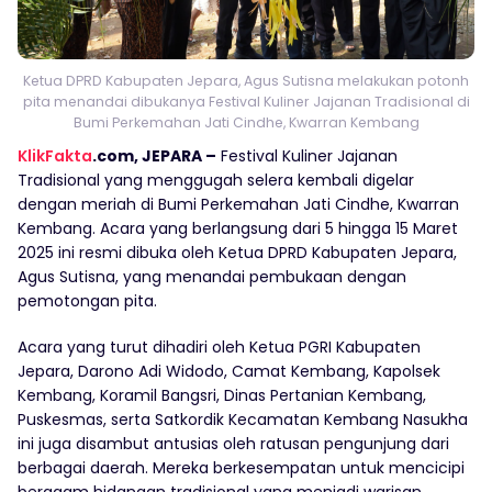
Ketua DPRD Kabupaten Jepara, Agus Sutisna melakukan potonh
pita menandai dibukanya Festival Kuliner Jajanan Tradisional di
Bumi Perkemahan Jati Cindhe, Kwarran Kembang
KlikFakta
.com, JEPARA –
Festival Kuliner Jajanan
Tradisional yang menggugah selera kembali digelar
dengan meriah di Bumi Perkemahan Jati Cindhe, Kwarran
Kembang. Acara yang berlangsung dari 5 hingga 15 Maret
2025 ini resmi dibuka oleh Ketua DPRD Kabupaten Jepara,
Agus Sutisna, yang menandai pembukaan dengan
pemotongan pita.
Acara yang turut dihadiri oleh Ketua PGRI Kabupaten
Jepara, Darono Adi Widodo, Camat Kembang, Kapolsek
Kembang, Koramil Bangsri, Dinas Pertanian Kembang,
Puskesmas, serta Satkordik Kecamatan Kembang Nasukha
ini juga disambut antusias oleh ratusan pengunjung dari
berbagai daerah. Mereka berkesempatan untuk mencicipi
beragam hidangan tradisional yang menjadi warisan