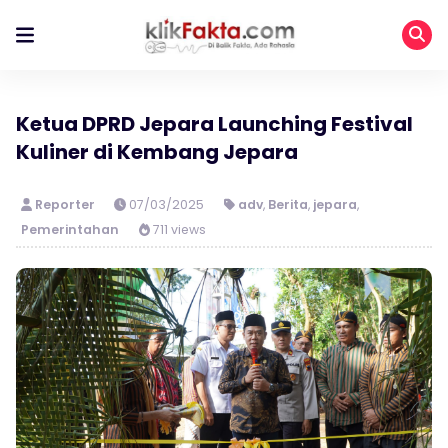
Ketua DPRD Jepara Launching Festival
Kuliner di Kembang Jepara
Reporter
07/03/2025
adv
,
Berita
,
jepara
,
Pemerintahan
711 views