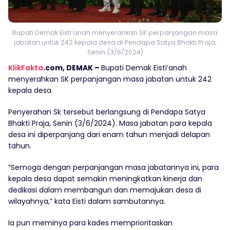
Bupati Demak Eisti’anah menyerahkan SK perpanjangan masa
jabatan untuk 242 kepala desa di Pendapa Satya Bhakti Praja,
Senin (3/6/2024)
KlikFakta
.com, DEMAK –
Bupati Demak Eisti’anah
menyerahkan SK perpanjangan masa jabatan untuk 242
kepala desa.
Penyerahan Sk tersebut berlangsung di Pendapa Satya
Bhakti Praja, Senin (3/6/2024). Masa jabatan para kepala
desa ini diperpanjang dari enam tahun menjadi delapan
tahun.
”Semoga dengan perpanjangan masa jabatannya ini, para
kepala desa dapat semakin meningkatkan kinerja dan
dedikasi dalam membangun dan memajukan desa di
wilayahnya,” kata Eisti dalam sambutannya.
Ia pun meminya para kades memprioritaskan