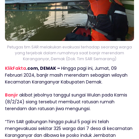
Petugas tim SAR melakukan evakuasi terhadap seorang warga
yang terjebak dalam rumahnya saat banjir merendam
Karanganyar, Demak (Dok. Tim SAR Semarang)
KlikFakta
.com, DEMAK –
Hingga pagi ini, Jumat, 09
Februari 2024, banjir masih merendam sebagian wilayah
Kecamatan Karanganyar Kabupaten Demak.
Banjir
akibat jebolnya tanggul sungai Wulan pada Kamis
(8/2/24) siang tersebut membuat ratusan rumah
terendam dan ratusan jiwa mengungsi.
“Tim SAR gabungan hingga pukul 5 pagi ini telah
mengevakuasi sekitar 325 warga dari 7 desa di kecamatan
Karanganyar dan dibawa ke posko induk Jembatan