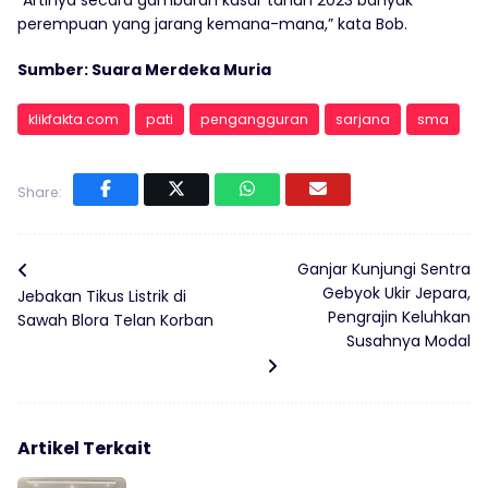
“Artinya secara gambaran kasar tahun 2023 banyak
perempuan yang jarang kemana-mana,” kata Bob.
Sumber: Suara Merdeka Muria
klikfakta.com
pati
pengangguran
sarjana
sma
Share:
Ganjar Kunjungi Sentra
Gebyok Ukir Jepara,
Jebakan Tikus Listrik di
Pengrajin Keluhkan
Sawah Blora Telan Korban
Susahnya Modal
Artikel Terkait