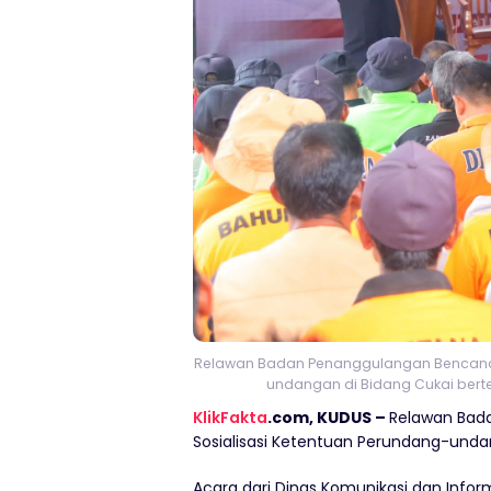
Relawan Badan Penanggulangan Bencana D
undangan di Bidang Cukai berte
KlikFakta
.com, KUDUS –
Relawan Bad
Sosialisasi Ketentuan Perundang-undan
Acara dari Dinas Komunikasi dan Info