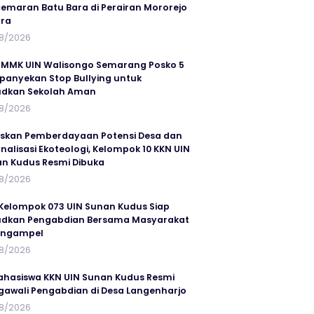
emaran Batu Bara di Perairan Mororejo
ra
8/2026
MMK UIN Walisongo Semarang Posko 5
anyekan Stop Bullying untuk
udkan Sekolah Aman
8/2026
skan Pemberdayaan Potensi Desa dan
rnalisasi Ekoteologi, Kelompok 10 KKN UIN
n Kudus Resmi Dibuka
8/2026
Kelompok 073 UIN Sunan Kudus Siap
dkan Pengabdian Bersama Masyarakat
angampel
8/2026
ahasiswa KKN UIN Sunan Kudus Resmi
awali Pengabdian di Desa Langenharjo
8/2026