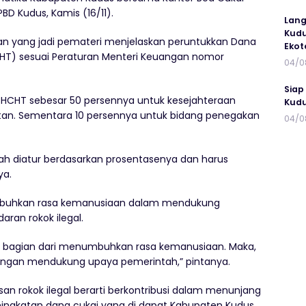
D Kudus, Kamis (16/11).
Lang
Kudu
an yang jadi pemateri menjelaskan peruntukkan Dana
Ekot
CHT) sesuai Peraturan Menteri Keuangan nomor
04/0
Siap
BHCHT sebesar 50 persennya untuk kesejahteraan
Kudu
tan. Sementara 10 persennya untuk bidang penegakan
04/0
lah diatur berdasarkan prosentasenya dan harus
ya.
mbuhkan rasa kemanusiaan dalam mendukung
ran rokok ilegal.
ga bagian dari menumbuhkan rasa kemanusiaan. Maka,
engan mendukung upaya pemerintah,” pintanya.
 rokok ilegal berarti berkontribusi dalam menunjang
ingkatan dana cukai yang di dapat Kabupaten Kudus.