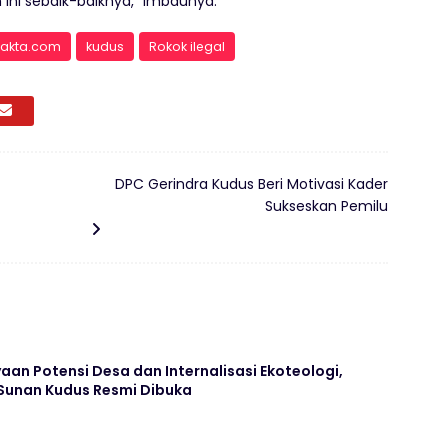
ni sebaik-baiknya,” imbaunya.
kfakta.com
kudus
Rokok ilegal
DPC Gerindra Kudus Beri Motivasi Kader
Sukseskan Pemilu
n Potensi Desa dan Internalisasi Ekoteologi,
 Sunan Kudus Resmi Dibuka