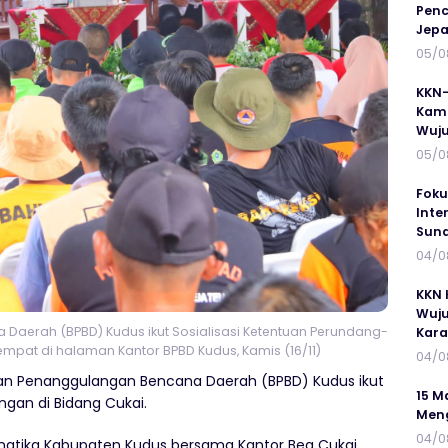
Penc
Jepa
05/0
KKN-
Kamp
Wuj
05/0
Foku
Inte
Suna
04/0
KKN 
Wuju
aerah (BPBD) Kudus ikut Sosialisasi Ketentuan Perundang-
Kar
mpat di halaman Kantor BPBD Kudus, Kamis (16/11)
04/0
an Penanggulangan Bencana Daerah (BPBD) Kudus ikut
15 M
gan di Bidang Cukai.
Meng
04/0
rmatika Kabupaten Kudus bersama Kantor Bea Cukai