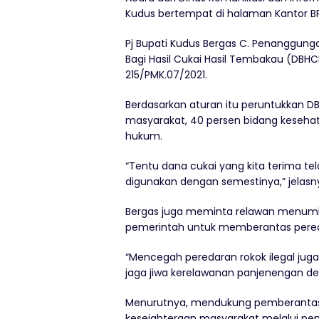
Kudus bertempat di halaman Kantor BPB
Pj Bupati Kudus Bergas C. Penanggung
Bagi Hasil Cukai Hasil Tembakau (DBH
215/PMK.07/2021.
Berdasarkan aturan itu peruntukkan D
masyarakat, 40 persen bidang keseha
hukum.
“Tentu dana cukai yang kita terima te
digunakan dengan semestinya,” jelasn
Bergas juga meminta relawan menu
pemerintah untuk memberantas pereda
“Mencegah peredaran rokok ilegal ju
jaga jiwa kerelawanan panjenengan d
Menurutnya, mendukung pemberantasan
kesejahteraan masyarakat melalui pen