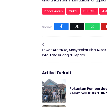
dibutuhkan dan manfaatkan anggaran i
bpbd kudus
Cukai
DBHCHT
kli
Share:
Lewat Atarazka, Masyarakat Bisa Akses
Info Tata Ruang di Jepara
Artikel Terkait
Fokuskan Pemberdayaa
Kelompok 10 KKN UIN