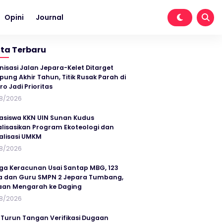
Opini
Journal
ita Terbaru
nisasi Jalan Jepara-Kelet Ditarget
ung Akhir Tahun, Titik Rusak Parah di
ro Jadi Prioritas
8/2026
siswa KKN UIN Sunan Kudus
alisasikan Program Ekoteologi dan
talisasi UMKM
8/2026
ga Keracunan Usai Santap MBG, 123
a dan Guru SMPN 2 Jepara Tumbang,
an Mengarah ke Daging
8/2026
 Turun Tangan Verifikasi Dugaan