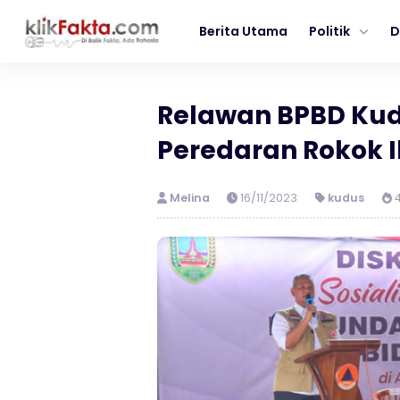
Berita Utama
Politik
D
Relawan BPBD Kudu
Peredaran Rokok I
Melina
16/11/2023
kudus
4