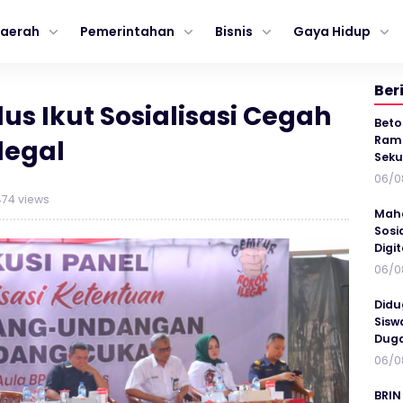
aerah
Pemerintahan
Bisnis
Gaya Hidup
Ber
s Ikut Sosialisasi Cegah
Beto
Ramp
legal
Seku
06/0
74 views
Maha
Sosi
Digi
06/0
Didu
Sisw
Duga
06/0
BRIN