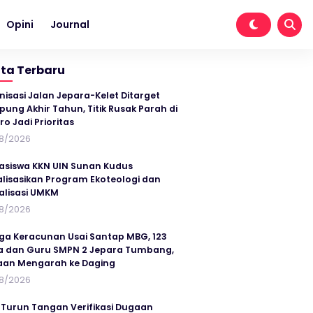
Opini
Journal
ita Terbaru
nisasi Jalan Jepara-Kelet Ditarget
ung Akhir Tahun, Titik Rusak Parah di
ro Jadi Prioritas
8/2026
siswa KKN UIN Sunan Kudus
alisasikan Program Ekoteologi dan
talisasi UMKM
8/2026
ga Keracunan Usai Santap MBG, 123
a dan Guru SMPN 2 Jepara Tumbang,
an Mengarah ke Daging
8/2026
 Turun Tangan Verifikasi Dugaan