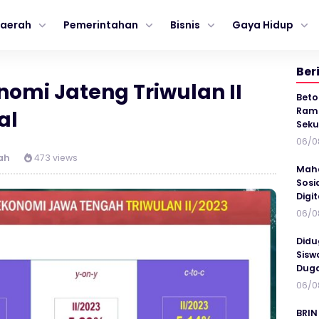
aerah
Pemerintahan
Bisnis
Gaya Hidup
Ber
omi Jateng Triwulan II
Beto
Ramp
al
Seku
06/0
ah
473 views
Maha
Sosi
Digi
06/0
Didu
Sisw
Duga
06/0
BRIN