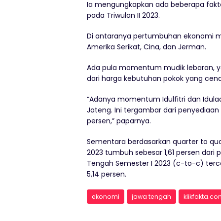
Ia mengungkapkan ada beberapa fak
pada Triwulan II 2023.
Di antaranya pertumbuhan ekonomi m
Amerika Serikat, Cina, dan Jerman.
Ada pula momentum mudik lebaran, yang
dari harga kebutuhan pokok yang cend
“Adanya momentum Idulfitri dan Idul
Jateng. Ini tergambar dari penyedia
persen,” paparnya.
Sementara berdasarkan quarter to qua
2023 tumbuh sebesar 1,61 persen dari
Tengah Semester I 2023 (c-to-c) terc
5,14 persen.
ekonomi
jawa tengah
klikfakta.c