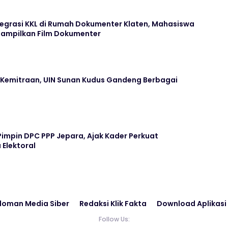
tegrasi KKL di Rumah Dokumenter Klaten, Mahasiswa
 Tampilkan Film Dokumenter
 Kemitraan, UIN Sunan Kudus Gandeng Berbagai
 Pimpin DPC PPP Jepara, Ajak Kader Perkuat
 Elektoral
doman Media Siber
Redaksi Klik Fakta
Download Aplikasi
Follow Us: