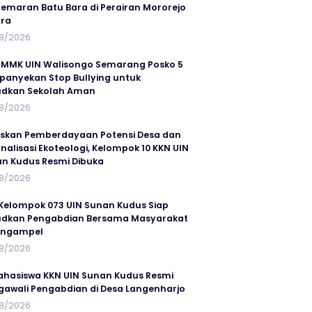
emaran Batu Bara di Perairan Mororejo
ra
8/2026
MMK UIN Walisongo Semarang Posko 5
anyekan Stop Bullying untuk
udkan Sekolah Aman
8/2026
skan Pemberdayaan Potensi Desa dan
rnalisasi Ekoteologi, Kelompok 10 KKN UIN
n Kudus Resmi Dibuka
8/2026
Kelompok 073 UIN Sunan Kudus Siap
dkan Pengabdian Bersama Masyarakat
angampel
8/2026
ahasiswa KKN UIN Sunan Kudus Resmi
awali Pengabdian di Desa Langenharjo
8/2026