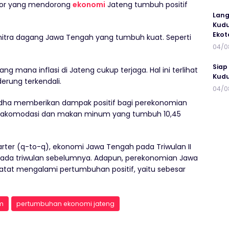
tor yang mendorong
ekonomi
Jateng tumbuh positif
Lang
Kudu
Ekot
itra dagang Jawa Tengah yang tumbuh kuat. Seperti
04/0
Siap
 mana inflasi di Jateng cukup terjaga. Hal ini terlihat
Kudu
erung terkendali.
04/0
adha memberikan dampak positif bagi perekonomian
an akomodasi dan makan minum yang tumbuh 10,45
rter (q-to-q), ekonomi Jawa Tengah pada Triwulan II
 pada triwulan sebelumnya. Adapun, perekonomian Jawa
atat mengalami pertumbuhan positif, yaitu sebesar
om
pertumbuhan ekonomi jateng