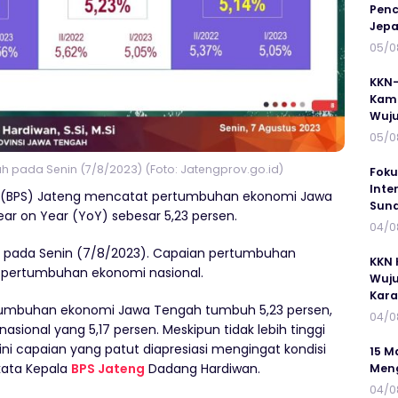
Penc
Jepa
05/0
KKN-
Kamp
Wuj
05/0
ah pada Senin (7/8/2023) (Foto: Jatengprov.go.id)
Foku
Inte
ik (BPS) Jateng mencatat pertumbuhan ekonomi Jawa
Suna
ear on Year (YoY) sebesar 5,23 persen.
04/0
ring pada Senin (7/8/2023). Capaian pertumbuhan
KKN 
i pertumbuhan ekonomi nasional.
Wuju
Kar
, pertumbuhan ekonomi Jawa Tengah tumbuh 5,23 persen,
04/0
nasional yang 5,17 persen. Meskipun tidak lebih tinggi
ini capaian yang patut diapresiasi mengingat kondisi
15 M
kata Kepala
BPS Jateng
Dadang Hardiwan.
Meng
04/0