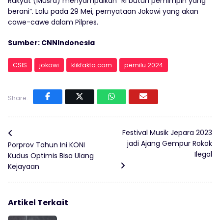
Rakyat (Musra) menyampaikan “RI butuh pemimpin yang
berani”. Lalu pada 29 Mei, pernyataan Jokowi yang akan
cawe-cawe dalam Pilpres.
Sumber: CNNIndonesia
CSIS
jokowi
klikfakta.com
pemilu 2024
Share:
Festival Musik Jepara 2023
jadi Ajang Gempur Rokok
Porprov Tahun Ini KONI
Ilegal
Kudus Optimis Bisa Ulang
Kejayaan
Artikel Terkait