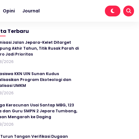
Opini
Journal
ita Terbaru
nisasi Jalan Jepara-Kelet Ditarget
ung Akhir Tahun, Titik Rusak Parah di
ro Jadi Prioritas
8/2026
siswa KKN UIN Sunan Kudus
alisasikan Program Ekoteologi dan
talisasi UMKM
8/2026
ga Keracunan Usai Santap MBG, 123
a dan Guru SMPN 2 Jepara Tumbang,
an Mengarah ke Daging
8/2026
 Turun Tangan Verifikasi Dugaan