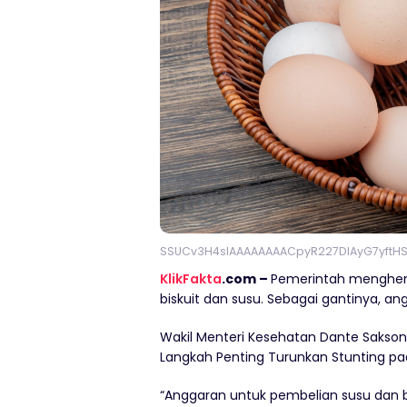
SSUCv3H4sIAAAAAAAACpyR227DIAyG7yftHS
KlikFakta
.com –
Pemerintah menghen
biskuit dan susu. Sebagai gantinya, a
Wakil Menteri Kesehatan Dante Sakso
Langkah Penting Turunkan Stunting pa
“Anggaran untuk pembelian susu dan bi