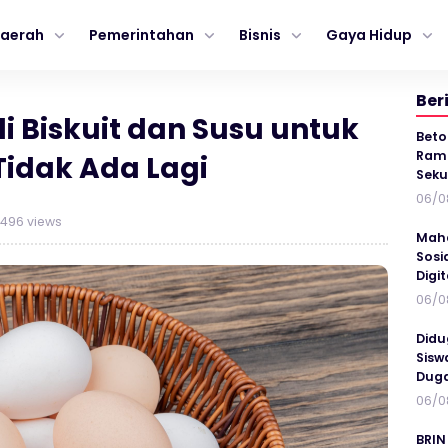
aerah
Pemerintahan
Bisnis
Gaya Hidup
Ber
 Biskuit dan Susu untuk
Beto
Ramp
Tidak Ada Lagi
Seku
06/0
496 views
Maha
Sosi
Digi
06/0
Didu
Sisw
Duga
06/0
BRIN