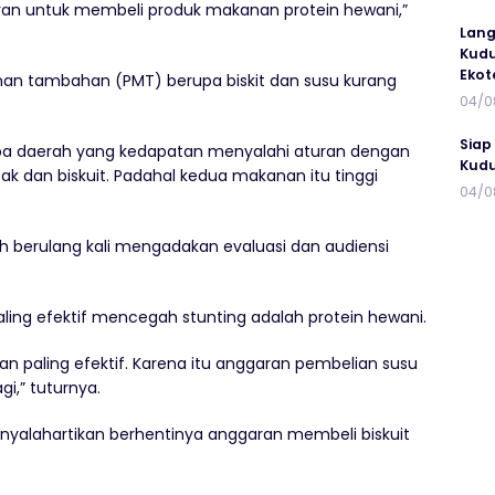
an untuk membeli produk makanan protein hewani,”
Lang
Kudu
Ekot
an tambahan (PMT) berupa biskit dan susu kurang
04/0
Siap
apa daerah yang kedapatan menyalahi aturan dengan
Kudu
 dan biskuit. Padahal kedua makanan itu tinggi
04/0
berulang kali mengadakan evaluasi dan audiensi
ling efektif mencegah stunting adalah protein hewani.
an paling efektif. Karena itu anggaran pembelian susu
gi,” tuturnya.
nyalahartikan berhentinya anggaran membeli biskuit