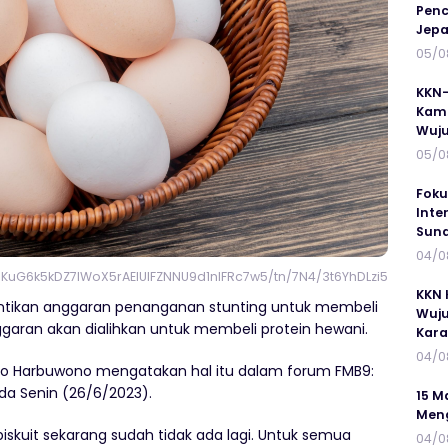
Penc
Jepa
05/0
KKN-
Kamp
Wuj
05/0
Foku
Inte
Suna
04/0
KuG6k5kDZ7lWoX5rAElUIFZNNU9d1nIFRc7w5/tn/7N4/3t6YhDLzi5KN5x
KKN 
tikan anggaran penanganan stunting untuk membeli
Wuju
nggaran akan dialihkan untuk membeli protein hewani.
Kar
04/0
no Harbuwono mengatakan hal itu dalam forum FMB9:
da Senin (26/6/2023).
15 M
Meng
skuit sekarang sudah tidak ada lagi. Untuk semua
04/0