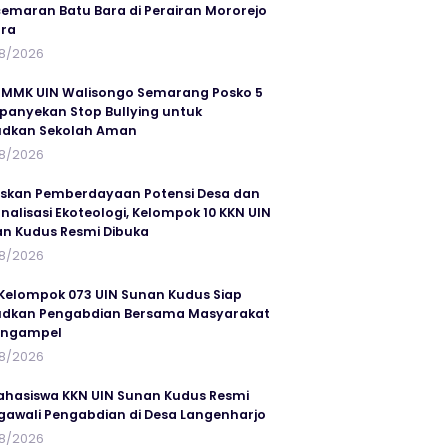
emaran Batu Bara di Perairan Mororejo
ra
8/2026
MMK UIN Walisongo Semarang Posko 5
anyekan Stop Bullying untuk
udkan Sekolah Aman
8/2026
skan Pemberdayaan Potensi Desa dan
rnalisasi Ekoteologi, Kelompok 10 KKN UIN
n Kudus Resmi Dibuka
8/2026
AhjpfXmg4OgrEF8POzcSSOkq4kUKlinQNeQQeCrgZtEaDatI36mJPEBwualj
Kelompok 073 UIN Sunan Kudus Siap
dkan Pengabdian Bersama Masyarakat
angampel
8/2026
ahasiswa KKN UIN Sunan Kudus Resmi
awali Pengabdian di Desa Langenharjo
8/2026