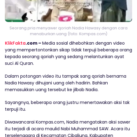
Seorang pria menyawer qoriah Nadia Hawasy dengan cara
menaburkan uang (foto: Kompas.com)
KlikFakta
.com –
Media sosial dihebohkan dengan video
yang mempertontonkan sikap tidak terpuji beberapa orang
kepada seorang qoriah yang sedang melantunkan ayat
suci Al Quran.
Dalam potongan video itu tampak sang qoriah bernama
Nadia Hawasy dihujani uang oleh hadirin. Bahkan
memasukkan uang tersebut ke jilbab Nadia.
Sayangnya, beberapa orang justru menertawakan aksi tak
terpuji itu.
Diwawancarai Kompas.com, Nadia mengatakan aksi sawer
itu terjadi di acara maulid Nabi Muhammad SAW. Acara itu
terselenggara di Kecamatan Cibaliung, Kabupaten