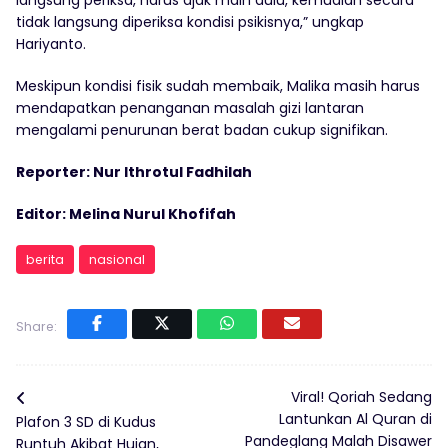
langsung periksa, harus ajak main dulu, kemudian secara
tidak langsung diperiksa kondisi psikisnya,” ungkap
Hariyanto.
Meskipun kondisi fisik sudah membaik, Malika masih harus
mendapatkan penanganan masalah gizi lantaran
mengalami penurunan berat badan cukup signifikan.
Reporter: Nur Ithrotul Fadhilah
Editor: Melina Nurul Khofifah
berita
nasional
Share:
Viral! Qoriah Sedang
Lantunkan Al Quran di
Plafon 3 SD di Kudus
Pandeglang Malah Disawer
Runtuh Akibat Hujan,