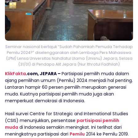
Seminar nasional bertajuk “Sudah Pahamkah Pemuda Terhadap
Pemilu 2024?” diselenggarakan oleh Lembaga Pers Mahasiswa
(LPM) Lensa Universitas Nahdlatul Ulama (Unisnu) Jepara, Selasa
(31/01) di Pendapa Alit Jepara (Nur Ithrotul Fadhilah)
KlikFakta
.com, JEPARA –
Partisipasi pemilih muda dalam
ajang pemilihan umum (Pemilu) 2024 menjadi hal penting.
Lantaran hampir 60 persen pemilih merupakan generasi
muda. Kuatnya partisipasi pemilih muda juga akan
memperkuat demokrasi di Indonesia.
Hasil survei Centre for Strategic and International Studies
(CSIS) menunjukkan, persentase
partisipasi pemilih
muda
di Indonesia semakin meningkat. Ini terlihat dari
meningkatnya partisipasi dari
Pemilu
2014 ke Pemilu 2019.