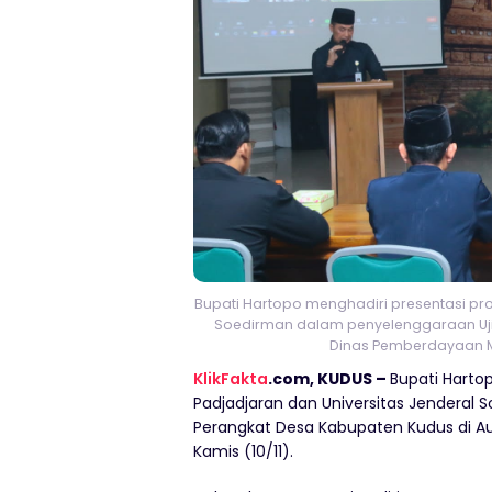
Bupati Hartopo menghadiri presentasi pro
Soedirman dalam penyelenggaraan Uji
Dinas Pemberdayaan Ma
KlikFakta
.com, KUDUS –
Bupati Harto
Padjadjaran dan Universitas Jenderal
Perangkat Desa Kabupaten Kudus di A
Kamis (10/11).