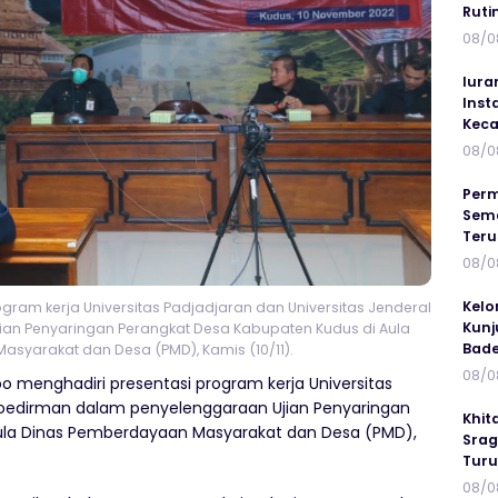
Ruti
08/0
Iura
Inst
Keca
08/0
Perm
Sema
Ter
08/0
Kelo
gram kerja Universitas Padjadjaran dan Universitas Jenderal
Kunj
an Penyaringan Perangkat Desa Kabupaten Kudus di Aula
Bad
syarakat dan Desa (PMD), Kamis (10/11).
08/0
po menghadiri presentasi program kerja Universitas
 Soedirman dalam penyelenggaraan Ujian Penyaringan
Khit
ula Dinas Pemberdayaan Masyarakat dan Desa (PMD),
Srag
Turu
08/0