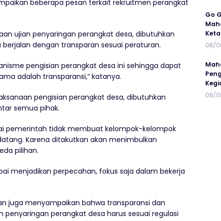
mpaikan beberapa pesan terkait rekruitmen perangkat
Go G
Maha
an ujian penyaringan perangkat desa, dibutuhkan
Keta
berjalan dengan transparan sesuai peraturan.
08/0
Maha
isme pengisian perangkat desa ini sehingga dapat
Peng
tama adalah transparansi,” katanya.
Kegi
08/0
aksanaan pengisian perangkat desa, dibutuhkan
ntar semua pihak.
ai pemerintah tidak membuat kelompok-kelompok
atang. Karena ditakutkan akan menimbulkan
da pilihan.
mpai menjadikan perpecahan, fokus saja dalam bekerja
san juga menyampaikan bahwa transparansi dan
am penyaringan perangkat desa harus sesuai regulasi