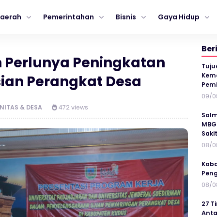
aerah
Pemerintahan
Bisnis
Gaya Hidup
Ber
 Perlunya Peningkatan
Tuju
Kema
ian Perangkat Desa
Pem
09/0
ITAS & DESA
472 views
Salm
MBG 
Saki
08/0
Kaba
Peng
08/0
27 T
Anta