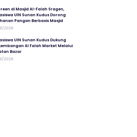
reen di Masjid Al-Falah Sragen,
siswa UIN Sunan Kudus Dorong
hanan Pangan Berbasis Masjid
8/2026
siswa UIN Sunan Kudus Dukung
embangan Al Falah Market Melalui
atan Bazar
8/2026