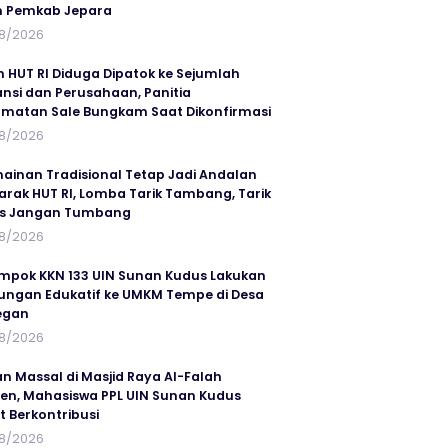
n Pemkab Jepara
8/2026
n HUT RI Diduga Dipatok ke Sejumlah
ansi dan Perusahaan, Panitia
matan Sale Bungkam Saat Dikonfirmasi
8/2026
ainan Tradisional Tetap Jadi Andalan
rak HUT RI, Lomba Tarik Tambang, Tarik
us Jangan Tumbang
8/2026
mpok KKN 133 UIN Sunan Kudus Lakukan
ungan Edukatif ke UMKM Tempe di Desa
egan
8/2026
an Massal di Masjid Raya Al-Falah
en, Mahasiswa PPL UIN Sunan Kudus
t Berkontribusi
8/2026