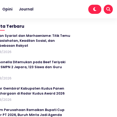
Opini
Journal
ita Terbaru
an Syariat dan Marhaenisme: Titik Temu
slahatan, Keadilan Sosial, dan
bebasan Rakyat
8/2026
onella Ditemukan pada Beef Teriyaki
SMPN 2 Jepara, 123 Siswa dan Guru
t
8/2026
r Gembira! Kabupaten Kudus Panen
hargaan di Radar Kudus Award 2026
8/2026
im Perusahaan Ramaikan Bupati Cup
r PT 2026, Buruh Minta Jadi Agenda