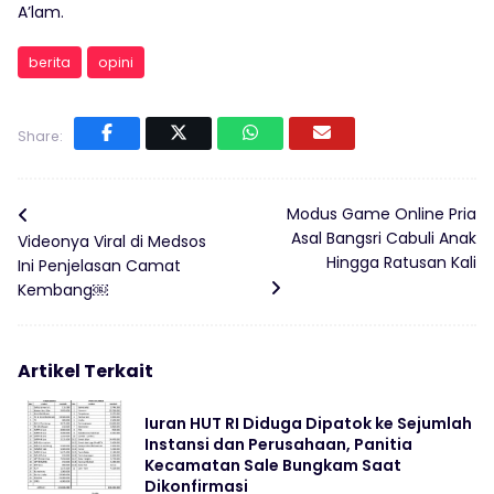
A’lam.
berita
opini
Share:
Modus Game Online Pria
Asal Bangsri Cabuli Anak
Videonya Viral di Medsos
Hingga Ratusan Kali
Ini Penjelasan Camat
Kembang￼
Artikel Terkait
Iuran HUT RI Diduga Dipatok ke Sejumlah
Instansi dan Perusahaan, Panitia
Kecamatan Sale Bungkam Saat
Dikonfirmasi