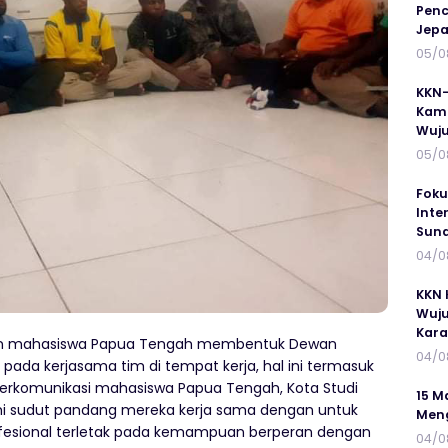
Penc
Jepa
05/0
KKN-
Kamp
Wuj
05/0
Foku
Inte
Suna
04/0
KKN 
Wuju
Kar
n mahasiswa Papua Tengah membentuk Dewan
04/0
ada kerjasama tim di tempat kerja, hal ini termasuk
komunikasi mahasiswa Papua Tengah, Kota Studi
15 M
i sudut pandang mereka kerja sama dengan untuk
Meng
ofesional terletak pada kemampuan berperan dengan
04/0