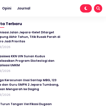
Opini
Journal
ita Terbaru
nisasi Jalan Jepara-Kelet Ditarget
ung Akhir Tahun, Titik Rusak Parah di
ro Jadi Prioritas
8/2026
siswa KKN UIN Sunan Kudus
alisasikan Program Ekoteologi dan
talisasi UMKM
8/2026
ga Keracunan Usai Santap MBG, 123
a dan Guru SMPN 2 Jepara Tumbang,
an Mengarah ke Daging
8/2026
 Turun Tangan Verifikasi Dugaan