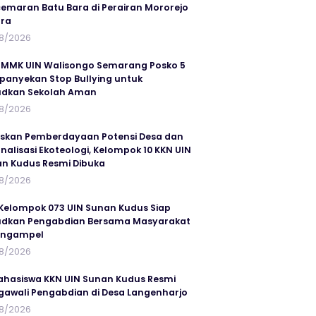
emaran Batu Bara di Perairan Mororejo
ra
8/2026
MMK UIN Walisongo Semarang Posko 5
anyekan Stop Bullying untuk
udkan Sekolah Aman
8/2026
skan Pemberdayaan Potensi Desa dan
rnalisasi Ekoteologi, Kelompok 10 KKN UIN
n Kudus Resmi Dibuka
8/2026
Kelompok 073 UIN Sunan Kudus Siap
dkan Pengabdian Bersama Masyarakat
angampel
8/2026
ahasiswa KKN UIN Sunan Kudus Resmi
awali Pengabdian di Desa Langenharjo
8/2026