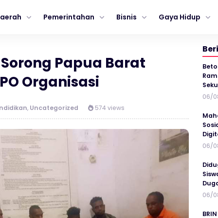
aerah
Pemerintahan
Bisnis
Gaya Hidup
Ber
 Sorong Papua Barat
Beto
Ramp
O Organisasi
Seku
06/0
ndidikan
,
Uncategorized
574 views
Maha
Sosi
Digi
06/0
Didu
Sisw
Duga
06/0
BRIN