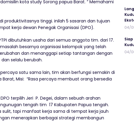
erdomisilin kota study Sorong papua Barat. ” Memahami
Lang
Kudu
Ekot
 produktivitasnya tinggi. inilah 5 sasaran dan tujuan
 tempat kerja dewan Penegak Organisasi (DPO).
04/0
Siap
TPI dibutuhkan usaha dari semua anggota tim. dari 17.
Kudu
k masalah besarnya organisasi kelompok yang telah
04/0
 perubahan dan menanggapi setiap tantangan dengan
dan selalu berubah.
percaya satu sama lain, tim akan berfungsi semakin di
a Barat, Misi: “Rasa percaya membuat orang bersedia
PO terpilih Jeri P. Degei, dalam sebuah arahan
ngunugan tengah tim 17 Kabupaten Papua tengah.
ulit, tapi manfaat kerja sama di tempat kerja jauh
dengan menerapkan berbagai strategi membangun