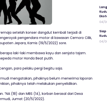
Lang
Kudu
Ekot
04/0
Siap
remaja setelah konser dangdut kembali terjadi di
Kudu
engeroyok pengendara motor di kawasan Cemoro Cilik,
04/0
upaten Jepara, Kamis (19/5/2022) sore.
berapa laki-laki membawa kayu dan senjata tajam.
epeda motor Honda Beat putih.
ngan, para pelaku pergi begitu saja.
Turmudi mengatakan, pihaknya belum menerima laporan
mikian, pihaknya telah melakukan penyelidikan.
 “NA (18) dan MBS (14), korban berasal dari Desa
urmudi, Jumat (20/5/2022).