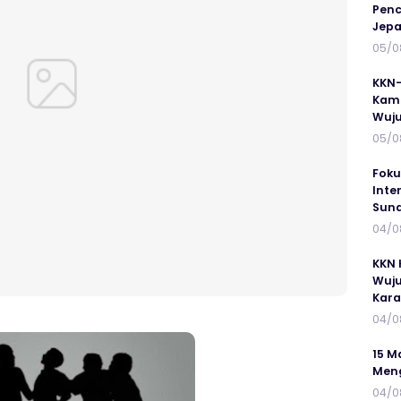
Penc
Jepa
05/0
KKN-
Kamp
Wuj
05/0
Foku
Inte
Suna
04/0
KKN 
Wuju
Kar
04/0
15 M
Meng
04/0