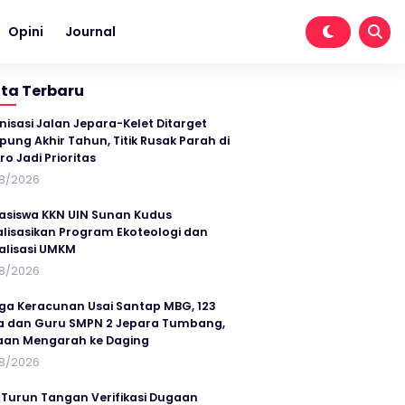
Opini
Journal
ita Terbaru
nisasi Jalan Jepara-Kelet Ditarget
ung Akhir Tahun, Titik Rusak Parah di
ro Jadi Prioritas
8/2026
siswa KKN UIN Sunan Kudus
alisasikan Program Ekoteologi dan
talisasi UMKM
8/2026
ga Keracunan Usai Santap MBG, 123
a dan Guru SMPN 2 Jepara Tumbang,
an Mengarah ke Daging
8/2026
 Turun Tangan Verifikasi Dugaan