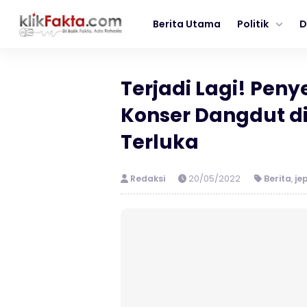
Berita Utama
Politik
D
Terjadi Lagi! Pe
Konser Dangdut di
Terluka
Redaksi
20/05/2022
Berita
,
je