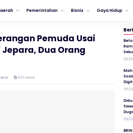
aerah
Pemerintahan
Bisnis
Gaya Hidup
Ber
nyerangan Pemuda Usai
Beto
Ramp
 Jepara, Dua Orang
Seku
06/0
Maha
Sosi
para
421 views
Digi
06/0
Didu
Sisw
Duga
06/0
BRIN