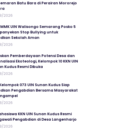
emaran Batu Bara di Perairan Mororejo
ra
8/2026
MMK UIN Walisongo Semarang Posko 5
anyekan Stop Bullying untuk
udkan Sekolah Aman
8/2026
skan Pemberdayaan Potensi Desa dan
rnalisasi Ekoteologi, Kelompok 10 KKN UIN
n Kudus Resmi Dibuka
8/2026
Kelompok 073 UIN Sunan Kudus Siap
dkan Pengabdian Bersama Masyarakat
angampel
8/2026
ahasiswa KKN UIN Sunan Kudus Resmi
awali Pengabdian di Desa Langenharjo
8/2026