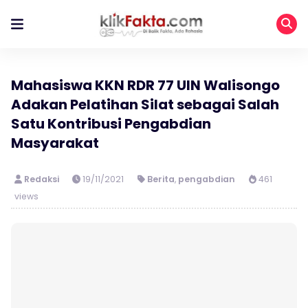
Mahasiswa KKN RDR 77 UIN Walisongo
Adakan Pelatihan Silat sebagai Salah
Satu Kontribusi Pengabdian
Masyarakat
Redaksi
19/11/2021
Berita
,
pengabdian
461
views