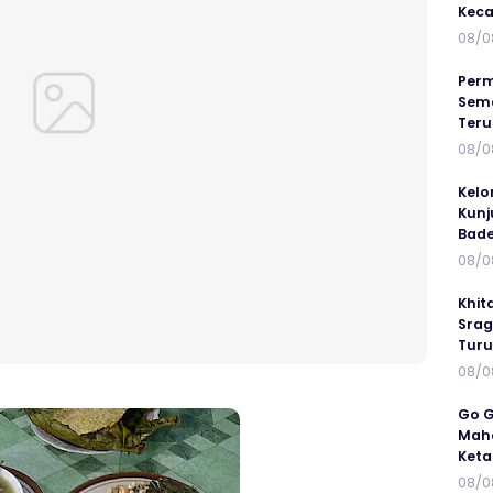
Keca
08/0
Perm
Sema
Ter
08/0
Kelo
Kunj
Bad
08/0
Khit
Srag
Turu
08/0
Go G
Maha
Keta
08/0