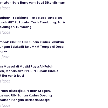
matan Sale Bungkam Saat Dikonfirmasi
8/2026
ainan Tradisional Tetap Jadi Andalan
rak HUT RI, Lomba Tarik Tambang, Tarik
us Jangan Tumbang
8/2026
mpok KKN 133 UIN Sunan Kudus Lakukan
ungan Edukatif ke UMKM Tempe di Desa
egan
8/2026
an Massal di Masjid Raya Al-Falah
en, Mahasiswa PPL UIN Sunan Kudus
t Berkontribusi
8/2026
reen di Masjid Al-Falah Sragen,
siswa UIN Sunan Kudus Dorong
hanan Pangan Berbasis Masjid
8/2026