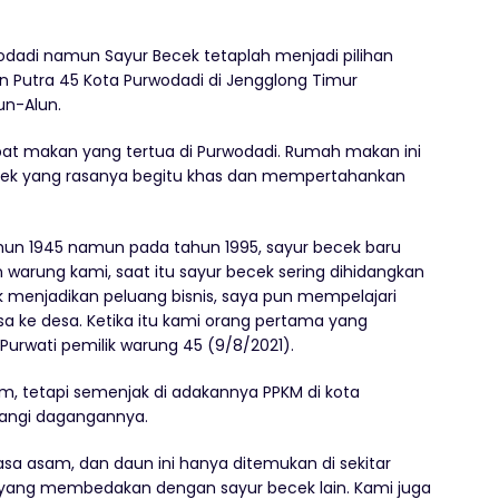
dadi namun Sayur Becek tetaplah menjadi pilihan
n Putra 45 Kota Purwodadi di Jengglong Timur
lun-Alun.
t makan yang tertua di Purwodadi. Rumah makan ini
ek yang rasanya begitu khas dan mempertahankan
ahun 1945 namun pada tahun 1995, sayur becek baru
arung kami, saat itu sayur becek sering dihidangkan
tuk menjadikan peluang bisnis, saya pun mempelajari
a ke desa. Ketika itu kami orang pertama yang
Purwati pemilik warung 45 (9/8/2021).
am, tetapi semenjak di adakannya PPKM di kota
urangi dagangannya.
a asam, dan daun ini hanya ditemukan di sekitar
h yang membedakan dengan sayur becek lain. Kami juga