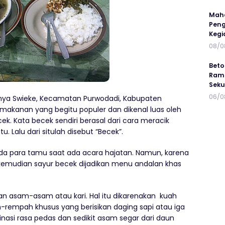
Maha
Peng
Kegi
08/0
Beto
Ramp
Seku
06/0
nya Swieke, Kecamatan Purwodadi, Kabupaten
makanan yang begitu populer dan dikenal luas oleh
ek. Kata becek sendiri berasal dari cara meracik
Lalu dari situlah disebut “Becek”.
pada para tamu saat ada acara hajatan. Namun, karena
s, kemudian sayur becek dijadikan menu andalan khas
gan asam-asam atau kari. Hal itu dikarenakan kuah
rempah khusus yang berisikan daging sapi atau iga
inasi rasa pedas dan sedikit asam segar dari daun