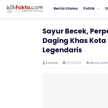
Berita Utama
Politik
D
Sayur Becek, Per
Daging Khas Kota
Legendaris
Redaksi
11/08/2021
Berita
,
kuli