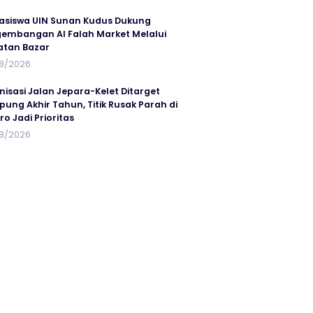
siswa UIN Sunan Kudus Dukung
embangan Al Falah Market Melalui
atan Bazar
8/2026
nisasi Jalan Jepara-Kelet Ditarget
ung Akhir Tahun, Titik Rusak Parah di
ro Jadi Prioritas
8/2026