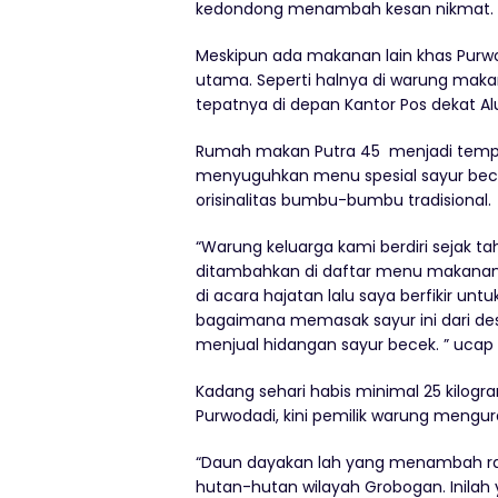
kedondong menambah kesan nikmat.
Meskipun ada makanan lain khas Purwo
utama. Seperti halnya di warung maka
tepatnya di depan Kantor Pos dekat A
Rumah makan Putra 45 menjadi tempa
menyuguhkan menu spesial sayur bec
orisinalitas bumbu-bumbu tradisional.
“Warung keluarga kami berdiri sejak t
ditambahkan di daftar menu makanan w
di acara hajatan lalu saya berfikir un
bagaimana memasak sayur ini dari des
menjual hidangan sayur becek. ” ucap 
Kadang sehari habis minimal 25 kilogr
Purwodadi, kini pemilik warung meng
“Daun dayakan lah yang menambah ras
hutan-hutan wilayah Grobogan. Inila