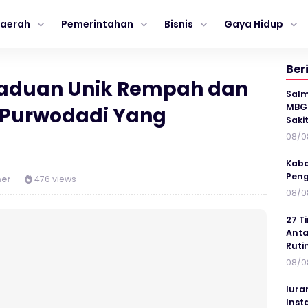
aerah
Pemerintahan
Bisnis
Gaya Hidup
Ber
paduan Unik Rempah dan
Salm
MBG 
 Purwodadi Yang
Saki
08/0
Kaba
Peng
ner
476 views
08/0
27 T
Anta
Ruti
08/0
Iura
Inst