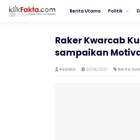
Berita Utama
Politik
D
Raker Kwarcab Ku
sampaikan Motiva
Redaksi
21/08/2021
Berita
,
kud