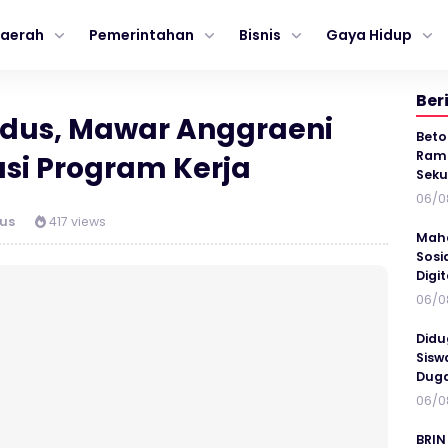
aerah
Pemerintahan
Bisnis
Gaya Hidup
Ber
dus, Mawar Anggraeni
Beto
Ramp
si Program Kerja
Seku
06/0
us
417 views
Maha
Sosi
Digi
06/0
Didu
Sisw
Duga
06/0
BRIN