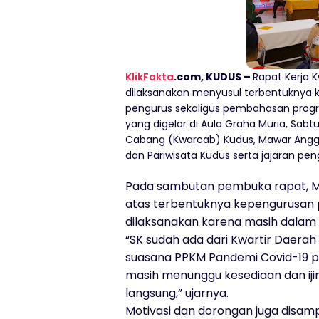
KlikFakta
.com, KUDUS –
Rapat Kerja 
dilaksanakan menyusul terbentuknya 
pengurus sekaligus pembahasan prog
yang digelar di Aula Graha Muria, Sabt
Cabang (Kwarcab) Kudus, Mawar Anggr
dan Pariwisata Kudus serta jajaran pe
Pada sambutan pembuka rapat, M
atas terbentuknya kepengurusan 
dilaksanakan karena masih dalam
“SK sudah ada dari Kwartir Daer
suasana PPKM Pandemi Covid-19 p
masih menunggu kesediaan dan iji
langsung,” ujarnya.
Motivasi dan dorongan juga disa