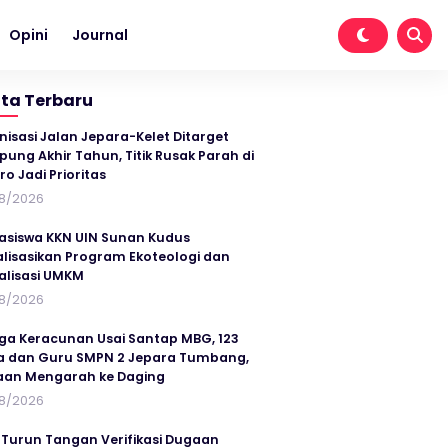
Opini
Journal
ita Terbaru
nisasi Jalan Jepara-Kelet Ditarget
ung Akhir Tahun, Titik Rusak Parah di
ro Jadi Prioritas
8/2026
siswa KKN UIN Sunan Kudus
alisasikan Program Ekoteologi dan
talisasi UMKM
8/2026
ga Keracunan Usai Santap MBG, 123
a dan Guru SMPN 2 Jepara Tumbang,
an Mengarah ke Daging
8/2026
 Turun Tangan Verifikasi Dugaan