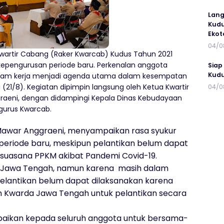
Lang
Kudu
Ekot
04/0
Kwartir Cabang (Raker Kwarcab) Kudus Tahun 2021
kepengurusan periode baru. Perkenalan anggota
Siap
Kudu
ram kerja menjadi agenda utama dalam kesempatan
u (21/8). Kegiatan dipimpin langsung oleh Ketua Kwartir
04/0
aeni, dengan didampingi Kepala Dinas Kebudayaan
ngurus Kwarcab.
awar Anggraeni, menyampaikan rasa syukur
periode baru, meskipun pelantikan belum dapat
 suasana PPKM akibat Pandemi Covid-19.
ah Jawa Tengah, namun karena masih dalam
elantikan belum dapat dilaksanakan karena
n Kwarda Jawa Tengah untuk pelantikan secara
mpaikan kepada seluruh anggota untuk bersama-