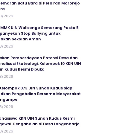
emaran Batu Bara di Perairan Mororejo
ra
8/2026
MMK UIN Walisongo Semarang Posko 5
anyekan Stop Bullying untuk
udkan Sekolah Aman
8/2026
skan Pemberdayaan Potensi Desa dan
rnalisasi Ekoteologi, Kelompok 10 KKN UIN
n Kudus Resmi Dibuka
8/2026
Kelompok 073 UIN Sunan Kudus Siap
dkan Pengabdian Bersama Masyarakat
angampel
8/2026
ahasiswa KKN UIN Sunan Kudus Resmi
awali Pengabdian di Desa Langenharjo
8/2026