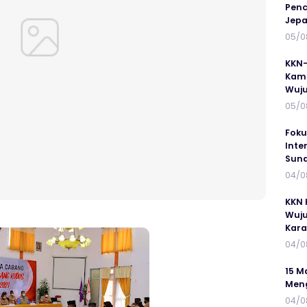
Penc
Jepa
05/0
KKN-
Kamp
Wuj
05/0
Foku
Inte
Suna
04/0
KKN 
Wuju
Kar
04/0
15 M
Meng
04/0