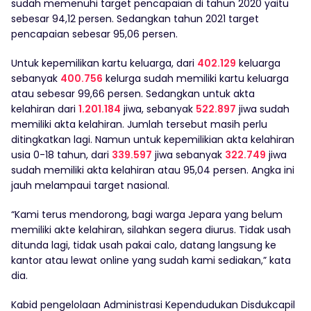
sudah memenuhi target pencapaian di tahun 2020 yaitu
sebesar 94,12 persen. Sedangkan tahun 2021 target
pencapaian sebesar 95,06 persen.
Untuk kepemilikan kartu keluarga, dari
402.129
keluarga
sebanyak
400.756
kelurga sudah memiliki kartu keluarga
atau sebesar 99,66 persen. Sedangkan untuk akta
kelahiran dari
1.201.184
jiwa, sebanyak
522.897
jiwa sudah
memiliki akta kelahiran. Jumlah tersebut masih perlu
ditingkatkan lagi. Namun untuk kepemilikian akta kelahiran
usia 0-18 tahun, dari
339.597
jiwa sebanyak
322.749
jiwa
sudah memiliki akta kelahiran atau 95,04 persen. Angka ini
jauh melampaui target nasional.
“Kami terus mendorong, bagi warga Jepara yang belum
memiliki akte kelahiran, silahkan segera diurus. Tidak usah
ditunda lagi, tidak usah pakai calo, datang langsung ke
kantor atau lewat online yang sudah kami sediakan,” kata
dia.
Kabid pengelolaan Administrasi Kependudukan Disdukcapil