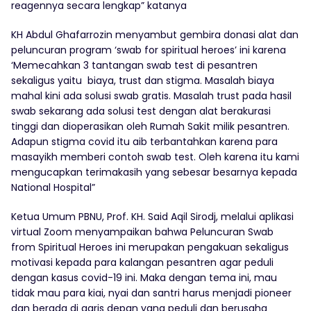
reagennya secara lengkap” katanya
KH Abdul Ghafarrozin menyambut gembira donasi alat dan
peluncuran program ‘swab for spiritual heroes’ ini karena
‘Memecahkan 3 tantangan swab test di pesantren
sekaligus yaitu biaya, trust dan stigma. Masalah biaya
mahal kini ada solusi swab gratis. Masalah trust pada hasil
swab sekarang ada solusi test dengan alat berakurasi
tinggi dan dioperasikan oleh Rumah Sakit milik pesantren.
Adapun stigma covid itu aib terbantahkan karena para
masayikh memberi contoh swab test. Oleh karena itu kami
mengucapkan terimakasih yang sebesar besarnya kepada
National Hospital”
Ketua Umum PBNU, Prof. KH. Said Aqil Sirodj, melalui aplikasi
virtual Zoom menyampaikan bahwa Peluncuran Swab
from Spiritual Heroes ini merupakan pengakuan sekaligus
motivasi kepada para kalangan pesantren agar peduli
dengan kasus covid-19 ini. Maka dengan tema ini, mau
tidak mau para kiai, nyai dan santri harus menjadi pioneer
dan berada di garis depan yang peduli dan berusaha