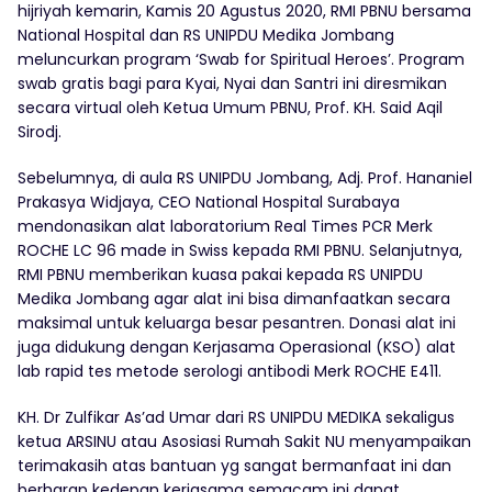
hijriyah kemarin, Kamis 20 Agustus 2020, RMI PBNU bersama
National Hospital dan RS UNIPDU Medika Jombang
meluncurkan program ‘Swab for Spiritual Heroes’. Program
swab gratis bagi para Kyai, Nyai dan Santri ini diresmikan
secara virtual oleh Ketua Umum PBNU, Prof. KH. Said Aqil
Sirodj.
Sebelumnya, di aula RS UNIPDU Jombang, Adj. Prof. Hananiel
Prakasya Widjaya, CEO National Hospital Surabaya
mendonasikan alat laboratorium Real Times PCR Merk
ROCHE LC 96 made in Swiss kepada RMI PBNU. Selanjutnya,
RMI PBNU memberikan kuasa pakai kepada RS UNIPDU
Medika Jombang agar alat ini bisa dimanfaatkan secara
maksimal untuk keluarga besar pesantren. Donasi alat ini
juga didukung dengan Kerjasama Operasional (KSO) alat
lab rapid tes metode serologi antibodi Merk ROCHE E411.
KH. Dr Zulfikar As’ad Umar dari RS UNIPDU MEDIKA sekaligus
ketua ARSINU atau Asosiasi Rumah Sakit NU menyampaikan
terimakasih atas bantuan yg sangat bermanfaat ini dan
berharap kedepan kerjasama semacam ini dapat