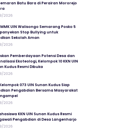
emaran Batu Bara di Perairan Mororejo
ra
8/2026
MMK UIN Walisongo Semarang Posko 5
anyekan Stop Bullying untuk
udkan Sekolah Aman
8/2026
skan Pemberdayaan Potensi Desa dan
rnalisasi Ekoteologi, Kelompok 10 KKN UIN
n Kudus Resmi Dibuka
8/2026
Kelompok 073 UIN Sunan Kudus Siap
dkan Pengabdian Bersama Masyarakat
angampel
8/2026
ahasiswa KKN UIN Sunan Kudus Resmi
awali Pengabdian di Desa Langenharjo
8/2026