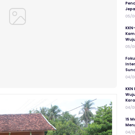
Penc
Jepa
05/0
KKN-
Kamp
Wuj
05/0
Foku
Inte
Suna
04/0
KKN 
Wuju
Kar
04/0
15 M
Meng
04/0