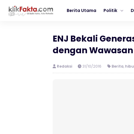
Berita Utama
Politik
D
ENJ Bekali Gener
dengan Wawasan
Redaksi
31/10/2016
Berita
,
hib