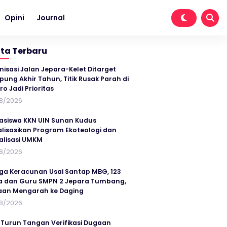
Opini
Journal
ita Terbaru
nisasi Jalan Jepara-Kelet Ditarget
ung Akhir Tahun, Titik Rusak Parah di
ro Jadi Prioritas
8/2026
siswa KKN UIN Sunan Kudus
alisasikan Program Ekoteologi dan
talisasi UMKM
8/2026
ga Keracunan Usai Santap MBG, 123
a dan Guru SMPN 2 Jepara Tumbang,
an Mengarah ke Daging
8/2026
 Turun Tangan Verifikasi Dugaan