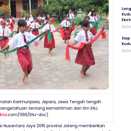
Lang
Kudu
Ekot
04/0
Siap
Kudu
04/0
amatan Karimunjawa, Jepara, Jawa Tengah tengah
engetahuan tentang kemaritiman dari tim ENJ.
akta
.com/066/ENJ-doc)
si Nusantara Jaya 2016 provinsi Jateng memberikan