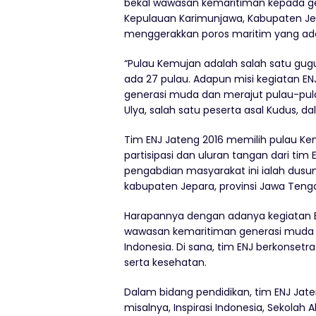
bekal wawasan kemaritiman kepada ge
Kepulauan Karimunjawa, Kabupaten Jep
menggerakkan poros maritim yang ada 
“Pulau Kemujan adalah salah satu gug
ada 27 pulau. Adapun misi kegiatan E
generasi muda dan merajut pulau-pulau 
Ulya, salah satu peserta asal Kudus, dal
Tim ENJ Jateng 2016 memilih pulau 
partisipasi dan uluran tangan dari ti
pengabdian masyarakat ini ialah dus
kabupaten Jepara, provinsi Jawa Teng
Harapannya dengan adanya kegiatan EN
wawasan kemaritiman generasi muda da
Indonesia. Di sana, tim ENJ berkonsetr
serta kesehatan.
Dalam bidang pendidikan, tim ENJ Jat
misalnya, Inspirasi Indonesia, Sekola