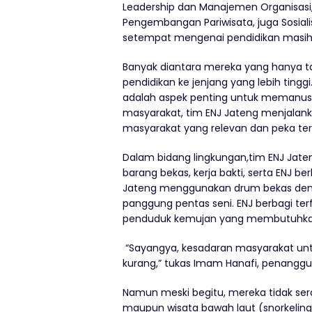
Leadership dan Manajemen Organisasi,
Pengembangan Pariwisata, juga Sosiali
setempat mengenai pendidikan masih s
Banyak diantara mereka yang hanya ta
pendidikan ke jenjang yang lebih tingg
adalah aspek penting untuk memanus
masyarakat, tim ENJ Jateng menjalan
masyarakat yang relevan dan peka terh
Dalam bidang lingkungan,tim ENJ Jaten
barang bekas, kerja bakti, serta ENJ 
Jateng menggunakan drum bekas deng
panggung pentas seni. ENJ berbagi te
penduduk kemujan yang membutuhkan
“Sayangya, kesadaran masyarakat untu
kurang,” tukas Imam Hanafi, penanggun
Namun meski begitu, mereka tidak se
maupun wisata bawah laut (snorkeling