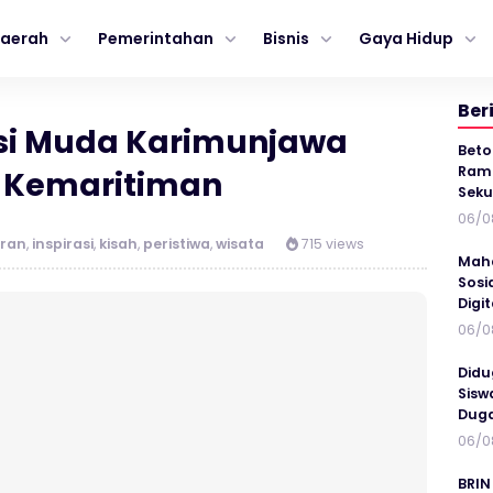
aerah
Pemerintahan
Bisnis
Gaya Hidup
Ber
asi Muda Karimunjawa
Beto
Ramp
 Kemaritiman
Seku
06/0
uran
,
inspirasi
,
kisah
,
peristiwa
,
wisata
715 views
Maha
Sosi
Digi
06/0
Didu
Sisw
Duga
06/0
BRIN