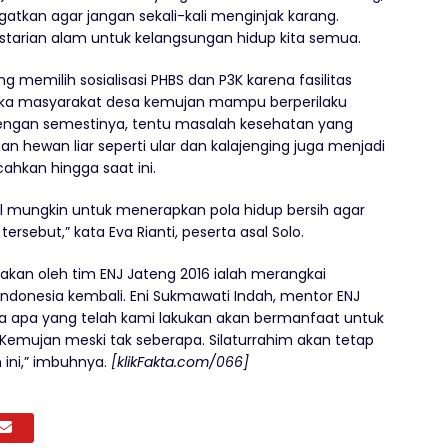
kan agar jangan sekali-kali menginjak karang.
tarian alam untuk kelangsungan hidup kita semua.
 memilih sosialisasi PHBS dan P3K karena fasilitas
ika masyarakat desa kemujan mampu berperilaku
dengan semestinya, tentu masalah kesehatan yang
n hewan liar seperti ular dan kalajenging juga menjadi
ahkan hingga saat ini.
 mungkin untuk menerapkan pola hidup bersih agar
rsebut,” kata Eva Rianti, peserta asal Solo.
akan oleh tim ENJ Jateng 2016 ialah merangkai
ndonesia kembali. Eni Sukmawati Indah, mentor ENJ
wa apa yang telah kami lakukan akan bermanfaat untuk
emujan meski tak seberapa. Silaturrahim akan tetap
 ini,” imbuhnya.
[klikFakta.com/066]