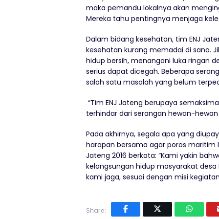
maka pemandu lokalnya akan mengingat
Mereka tahu pentingnya menjaga keles
Dalam bidang kesehatan, tim ENJ Jateng
kesehatan kurang memadai di sana. J
hidup bersih, menangani luka ringan 
serius dapat dicegah. Beberapa seranga
salah satu masalah yang belum terpec
“Tim ENJ Jateng berupaya semaksimal
terhindar dari serangan hewan-hewan te
Pada akhirnya, segala apa yang diupay
harapan bersama agar poros maritim I
Jateng 2016 berkata: “Kami yakin bah
kelangsungan hidup masyarakat desa K
kami jaga, sesuai dengan misi kegiatan
Share: