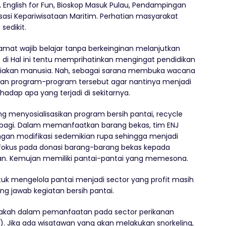
 English for Fun, Bioskop Masuk Pulau, Pendampingan
sasi Kepariwisataan Maritim. Perhatian masyarakat
edikit.
mat wajib belajar tanpa berkeinginan melanjutkan
i. di Hal ini tentu memprihatinkan mengingat pendidikan
iakan manusia. Nah, sebagai sarana membuka wacana
kan program-program tersebut agar nantinya menjadi
adap apa yang terjadi di sekitarnya.
g menyosialisasikan program bersih pantai, recycle
berbagi. Dalam memanfaatkan barang bekas, tim ENJ
an modifikasi sedemikian rupa sehingga menjadi
rfokus pada donasi barang-barang bekas kepada
. Kemujan memiliki pantai-pantai yang memesona.
k mengelola pantai menjadi sector yang profit masih
g jawab kegiatan bersih pantai.
rakah dalam pemanfaatan pada sector perikanan
). Jika ada wisatawan yang akan melakukan snorkeling,