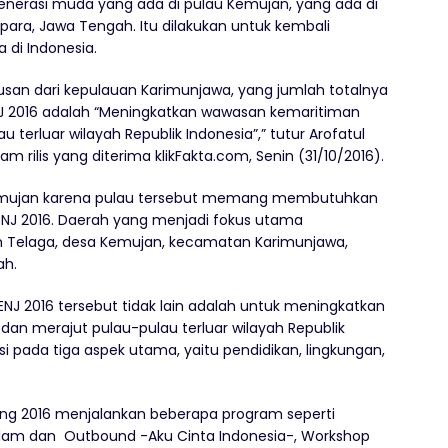
nerasi muda yang ada di pulau Kemujan, yang ada di
ara, Jawa Tengah. Itu dilakukan untuk kembali
di Indonesia.
usan dari kepulauan Karimunjawa, yang jumlah totalnya
NJ 2016 adalah “Meningkatkan wawasan kemaritiman
terluar wilayah Republik Indonesia”,” tutur Arofatul
am rilis yang diterima klikFakta.com, Senin (31/10/2016).
Kemujan karena pulau tersebut memang membutuhkan
m ENJ 2016. Daerah yang menjadi fokus utama
un Telaga, desa Kemujan, kecamatan Karimunjawa,
ah.
J 2016 tersebut tidak lain adalah untuk meningkatkan
n merajut pulau-pulau terluar wilayah Republik
asi pada tiga aspek utama, yaitu pendidikan, lingkungan,
eng 2016 menjalankan beberapa program seperti
h Alam dan Outbound -Aku Cinta Indonesia-, Workshop