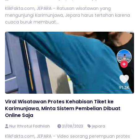
KlikFakta.com, JEPARA – Ratusan wisatawan yang
mengunjungi Karimunjawa, Jepara harus tertahan karena
cuaca buruk membuat...
Viral Wisatawan Protes Kehabisan Tiket ke
Karimunjawa, Minta Sistem Pembelian Dibuat
Online Saja
Nur Ithrotul Fadhilah
21/08/2023
jepara
KlikFakta.com, JEPARA – Video seorang perempuan protes