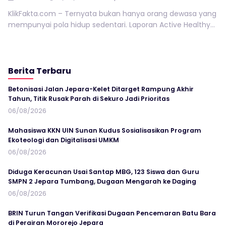
KlikFakta.com – Ternyata bukan hanya orang dewasa yang
mempunyai pola hidup sedentari. Laporan Active Healthy...
Berita Terbaru
Betonisasi Jalan Jepara-Kelet Ditarget Rampung Akhir
Tahun, Titik Rusak Parah di Sekuro Jadi Prioritas
06/08/2026
Mahasiswa KKN UIN Sunan Kudus Sosialisasikan Program
Ekoteologi dan Digitalisasi UMKM
06/08/2026
Diduga Keracunan Usai Santap MBG, 123 Siswa dan Guru
SMPN 2 Jepara Tumbang, Dugaan Mengarah ke Daging
06/08/2026
BRIN Turun Tangan Verifikasi Dugaan Pencemaran Batu Bara
di Perairan Mororejo Jepara