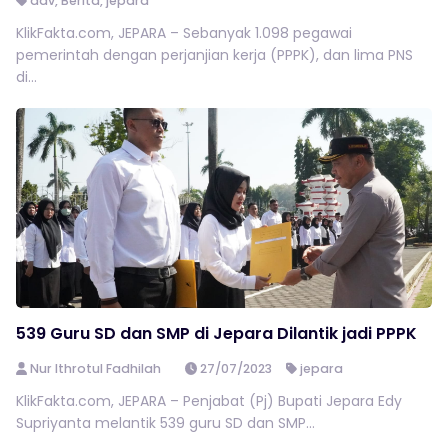
adv
,
Berita
,
jepara
KlikFakta.com, JEPARA – Sebanyak 1.098 pegawai
pemerintah dengan perjanjian kerja (PPPK), dan lima PNS
di...
539 Guru SD dan SMP di Jepara Dilantik jadi PPPK
Nur Ithrotul Fadhilah
27/07/2023
jepara
KlikFakta.com, JEPARA – Penjabat (Pj) Bupati Jepara Edy
Supriyanta melantik 539 guru SD dan SMP...