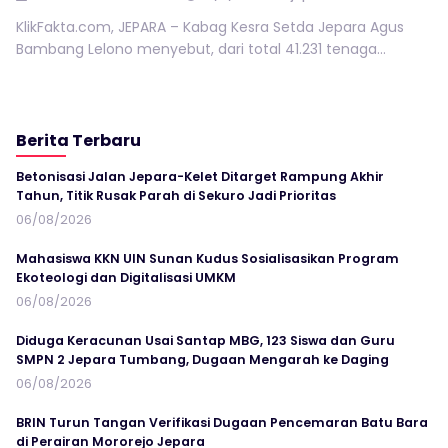
KlikFakta.com, JEPARA – Kabag Kesra Setda Jepara Agus
Bambang Lelono menyebut, dari total 41.231 tenaga...
Berita Terbaru
Betonisasi Jalan Jepara-Kelet Ditarget Rampung Akhir
Tahun, Titik Rusak Parah di Sekuro Jadi Prioritas
06/08/2026
Mahasiswa KKN UIN Sunan Kudus Sosialisasikan Program
Ekoteologi dan Digitalisasi UMKM
06/08/2026
Diduga Keracunan Usai Santap MBG, 123 Siswa dan Guru
SMPN 2 Jepara Tumbang, Dugaan Mengarah ke Daging
06/08/2026
BRIN Turun Tangan Verifikasi Dugaan Pencemaran Batu Bara
di Perairan Mororejo Jepara