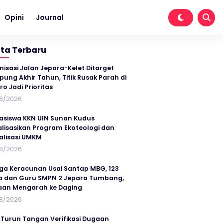
Opini
Journal
ita Terbaru
nisasi Jalan Jepara-Kelet Ditarget
ung Akhir Tahun, Titik Rusak Parah di
ro Jadi Prioritas
8/2026
siswa KKN UIN Sunan Kudus
alisasikan Program Ekoteologi dan
talisasi UMKM
8/2026
ga Keracunan Usai Santap MBG, 123
a dan Guru SMPN 2 Jepara Tumbang,
an Mengarah ke Daging
8/2026
 Turun Tangan Verifikasi Dugaan