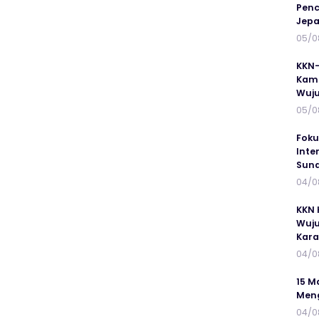
Penc
Jepa
05/0
KKN-
Kamp
Wuj
05/0
Foku
Inte
Suna
04/0
KKN 
Wuju
Kar
04/0
15 M
Meng
04/0