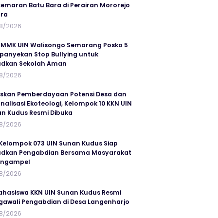
emaran Batu Bara di Perairan Mororejo
ra
8/2026
MMK UIN Walisongo Semarang Posko 5
anyekan Stop Bullying untuk
udkan Sekolah Aman
8/2026
skan Pemberdayaan Potensi Desa dan
rnalisasi Ekoteologi, Kelompok 10 KKN UIN
n Kudus Resmi Dibuka
8/2026
Kelompok 073 UIN Sunan Kudus Siap
dkan Pengabdian Bersama Masyarakat
angampel
8/2026
ahasiswa KKN UIN Sunan Kudus Resmi
awali Pengabdian di Desa Langenharjo
8/2026