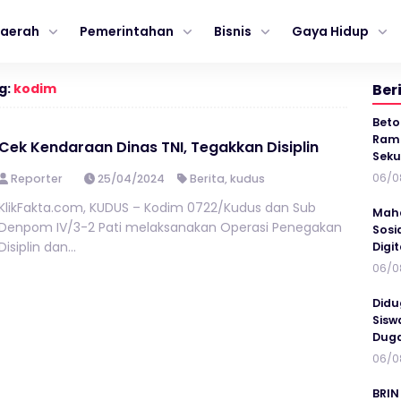
aerah
Pemerintahan
Bisnis
Gaya Hidup
g:
kodim
Ber
Beto
Ramp
Cek Kendaraan Dinas TNI, Tegakkan Disiplin
Seku
06/0
Reporter
25/04/2024
Berita
,
kudus
KlikFakta.com, KUDUS – Kodim 0722/Kudus dan Sub
Maha
Denpom IV/3-2 Pati melaksanakan Operasi Penegakan
Sosi
Disiplin dan...
Digi
06/0
Didu
Sisw
Duga
06/0
BRIN