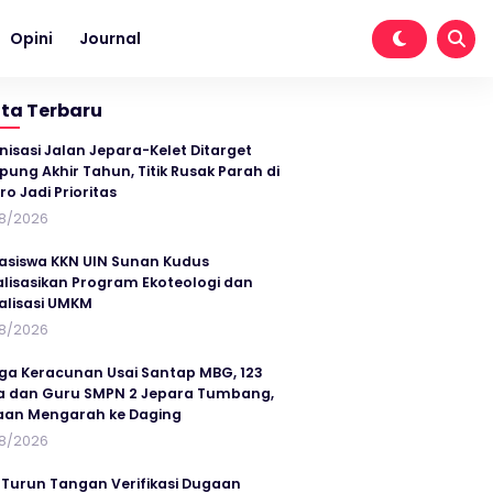
Opini
Journal
ita Terbaru
nisasi Jalan Jepara-Kelet Ditarget
ung Akhir Tahun, Titik Rusak Parah di
ro Jadi Prioritas
8/2026
siswa KKN UIN Sunan Kudus
alisasikan Program Ekoteologi dan
talisasi UMKM
8/2026
ga Keracunan Usai Santap MBG, 123
a dan Guru SMPN 2 Jepara Tumbang,
an Mengarah ke Daging
8/2026
 Turun Tangan Verifikasi Dugaan