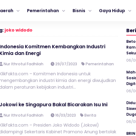
aerah
Pemerintahan
Bisnis
Gaya Hidup
g:
joko widodo
Ber
Beto
Indonesia Komitmen Kembangkan Industri
Ramp
Kimia dan Energi
Seku
06/0
Nur Ithrotul Fadhilah
29/07/2023
Pemerintahan
Maha
KlikFakta.com – Komitmen Indonesia untuk
Sosi
mengembangkan industri kimia dan energi diwujudkan
Digi
dalam peraturan kebijakan industri...
06/0
Didu
Jokowi ke Singapura Bakal Bicarakan Isu Ini
Sisw
Duga
Nur Ithrotul Fadhilah
16/03/2023
Berita
06/0
KlikFakta.com – Presiden Joko Widodo (Jokowi)
didampingi Sekertaris Kabinet Pramono Anung bertolak
BRIN