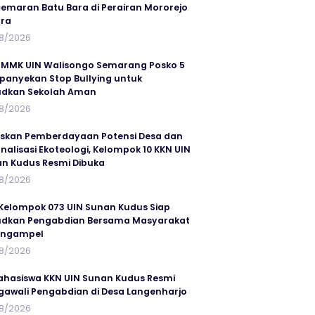
emaran Batu Bara di Perairan Mororejo
ra
8/2026
MMK UIN Walisongo Semarang Posko 5
anyekan Stop Bullying untuk
udkan Sekolah Aman
8/2026
skan Pemberdayaan Potensi Desa dan
rnalisasi Ekoteologi, Kelompok 10 KKN UIN
n Kudus Resmi Dibuka
8/2026
Kelompok 073 UIN Sunan Kudus Siap
dkan Pengabdian Bersama Masyarakat
angampel
8/2026
ahasiswa KKN UIN Sunan Kudus Resmi
awali Pengabdian di Desa Langenharjo
8/2026