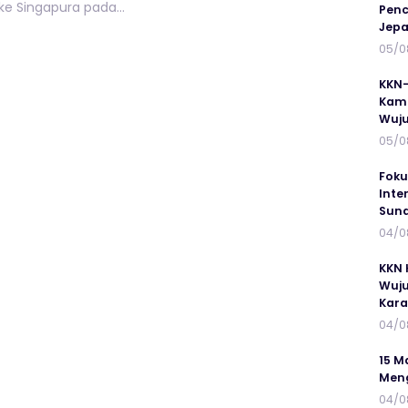
ke Singapura pada...
Penc
Jepa
05/0
KKN-
Kamp
Wuj
05/0
Foku
Inte
Suna
04/0
KKN 
Wuju
Kar
04/0
15 M
Meng
04/0