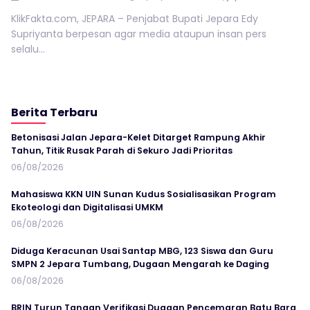
KlikFakta.com, JEPARA – Penjabat Bupati Jepara Edy
Supriyanta berpesan agar media ataupun insan pers
selalu...
Berita Terbaru
Betonisasi Jalan Jepara-Kelet Ditarget Rampung Akhir
Tahun, Titik Rusak Parah di Sekuro Jadi Prioritas
06/08/2026
Mahasiswa KKN UIN Sunan Kudus Sosialisasikan Program
Ekoteologi dan Digitalisasi UMKM
06/08/2026
Diduga Keracunan Usai Santap MBG, 123 Siswa dan Guru
SMPN 2 Jepara Tumbang, Dugaan Mengarah ke Daging
06/08/2026
BRIN Turun Tangan Verifikasi Dugaan Pencemaran Batu Bara