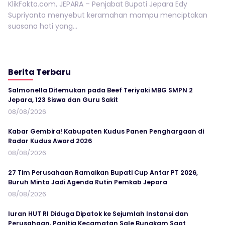
KlikFakta.com, JEPARA – Penjabat Bupati Jepara Edy
Supriyanta menyebut keramahan mampu menciptakan
suasana hati yang...
Berita Terbaru
Salmonella Ditemukan pada Beef Teriyaki MBG SMPN 2
Jepara, 123 Siswa dan Guru Sakit
08/08/2026
Kabar Gembira! Kabupaten Kudus Panen Penghargaan di
Radar Kudus Award 2026
08/08/2026
27 Tim Perusahaan Ramaikan Bupati Cup Antar PT 2026,
Buruh Minta Jadi Agenda Rutin Pemkab Jepara
08/08/2026
Iuran HUT RI Diduga Dipatok ke Sejumlah Instansi dan
Perusahaan, Panitia Kecamatan Sale Bungkam Saat