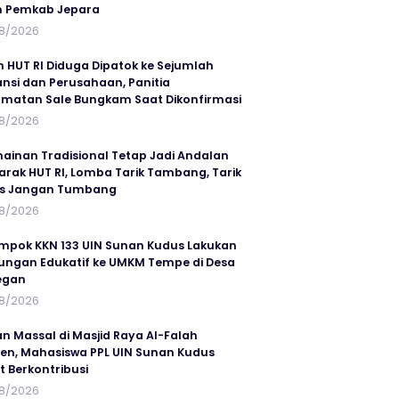
n Pemkab Jepara
8/2026
n HUT RI Diduga Dipatok ke Sejumlah
ansi dan Perusahaan, Panitia
matan Sale Bungkam Saat Dikonfirmasi
8/2026
ainan Tradisional Tetap Jadi Andalan
rak HUT RI, Lomba Tarik Tambang, Tarik
us Jangan Tumbang
8/2026
mpok KKN 133 UIN Sunan Kudus Lakukan
ungan Edukatif ke UMKM Tempe di Desa
egan
8/2026
an Massal di Masjid Raya Al-Falah
en, Mahasiswa PPL UIN Sunan Kudus
t Berkontribusi
8/2026