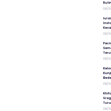
Ruti
08/0
Iura
Inst
Keca
08/0
Perm
Sema
Ter
08/0
Kelo
Kunj
Bad
08/0
Khit
Srag
Turu
08/0