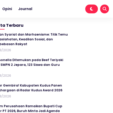
Opini
Journal
ita Terbaru
an Syariat dan Marhaenisme: Titik Temu
slahatan, Keadilan Sosial, dan
bebasan Rakyat
8/2026
onella Ditemukan pada Beef Teriyaki
SMPN 2 Jepara, 123 Siswa dan Guru
t
8/2026
r Gembira! Kabupaten Kudus Panen
hargaan di Radar Kudus Award 2026
8/2026
im Perusahaan Ramaikan Bupati Cup
r PT 2026, Buruh Minta Jadi Agenda