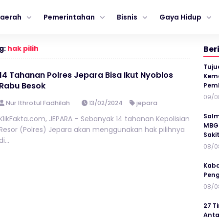
aerah
Pemerintahan
Bisnis
Gaya Hidup
g:
hak pilih
Ber
Tuju
14 Tahanan Polres Jepara Bisa Ikut Nyoblos
Kema
Rabu Besok
Pem
09/0
Nur Ithrotul Fadhilah
13/02/2024
jepara
Salm
KlikFakta.com, JEPARA – Sebanyak 14 tahanan Kepolisian
MBG 
Resor (Polres) Jepara akan menggunakan hak pilihnya
Saki
di...
08/0
Kaba
Peng
08/0
27 T
Anta