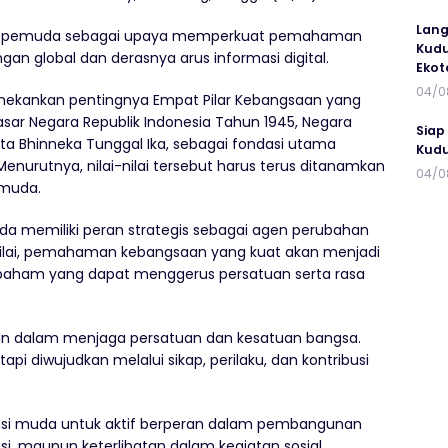
Lang
an pemuda sebagai upaya memperkuat pemahaman
Kudu
ngan global dan derasnya arus informasi digital.
Ekot
04/0
nekankan pentingnya Empat Pilar Kebangsaan yang
sar Negara Republik Indonesia Tahun 1945, Negara
Siap
rta Bhinneka Tunggal Ika, sebagai fondasi utama
Kudu
nurutnya, nilai-nilai tersebut harus terus ditanamkan
04/0
 muda.
memiliki peran strategis sebagai agen perubahan
ilai, pemahaman kebangsaan yang kuat akan menjadi
ham yang dapat menggerus persatuan serta rasa
an dalam menjaga persatuan dan kesatuan bangsa.
api diwujudkan melalui sikap, perilaku, dan kontribusi
rasi muda untuk aktif berperan dalam pembangunan
vasi, maupun keterlibatan dalam kegiatan sosial