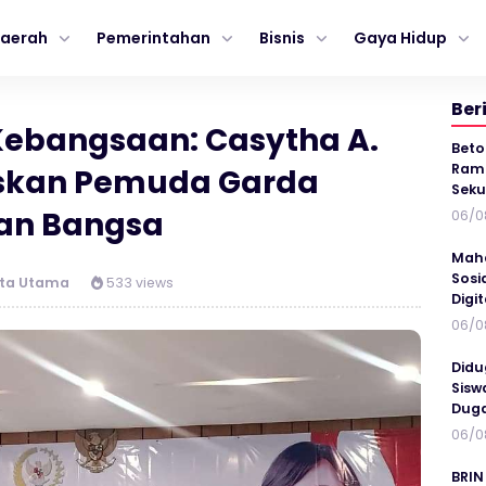
aerah
Pemerintahan
Bisnis
Gaya Hidup
Ber
r Kebangsaan: Casytha A.
Beto
Ramp
skan Pemuda Garda
Seku
an Bangsa
06/0
Maha
Sosi
ita Utama
533 views
Digi
06/0
Didu
Sisw
Duga
06/0
BRIN