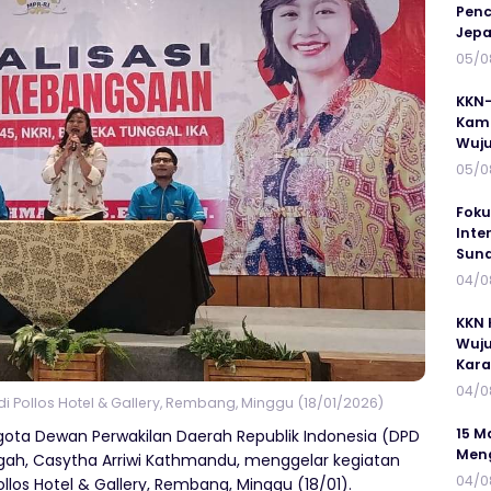
Penc
Jepa
05/0
KKN-
Kamp
Wuj
05/0
Foku
Inte
Suna
04/0
KKN 
Wuju
Kar
04/0
i Pollos Hotel & Gallery, Rembang, Minggu (18/01/2026)
15 M
ota Dewan Perwakilan Daerah Republik Indonesia (DPD
Meng
ngah, Casytha Arriwi Kathmandu, menggelar kegiatan
04/0
ollos Hotel & Gallery, Rembang, Minggu (18/01).