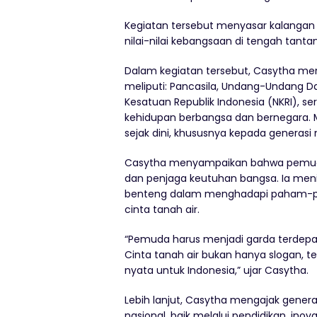
Kegiatan tersebut menyasar kalang
nilai-nilai kebangsaan di tengah tanta
Dalam kegiatan tersebut, Casytha me
meliputi: Pancasila, Undang-Undang Da
Kesatuan Republik Indonesia (NKRI), se
kehidupan berbangsa dan bernegara. Me
sejak dini, khususnya kepada generasi
Casytha menyampaikan bahwa pemuda 
dan penjaga keutuhan bangsa. Ia men
benteng dalam menghadapi paham-pa
cinta tanah air.
“Pemuda harus menjadi garda terdep
Cinta tanah air bukan hanya slogan, tet
nyata untuk Indonesia,” ujar Casytha.
Lebih lanjut, Casytha mengajak gene
nasional, baik melalui pendidikan, ino