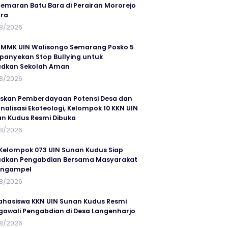
emaran Batu Bara di Perairan Mororejo
ra
8/2026
MMK UIN Walisongo Semarang Posko 5
anyekan Stop Bullying untuk
udkan Sekolah Aman
8/2026
skan Pemberdayaan Potensi Desa dan
rnalisasi Ekoteologi, Kelompok 10 KKN UIN
n Kudus Resmi Dibuka
8/2026
Kelompok 073 UIN Sunan Kudus Siap
dkan Pengabdian Bersama Masyarakat
angampel
8/2026
ahasiswa KKN UIN Sunan Kudus Resmi
awali Pengabdian di Desa Langenharjo
8/2026