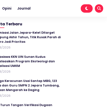
Opini
Journal
ita Terbaru
nisasi Jalan Jepara-Kelet Ditarget
ung Akhir Tahun, Titik Rusak Parah di
ro Jadi Prioritas
8/2026
siswa KKN UIN Sunan Kudus
alisasikan Program Ekoteologi dan
talisasi UMKM
8/2026
ga Keracunan Usai Santap MBG, 123
a dan Guru SMPN 2 Jepara Tumbang,
an Mengarah ke Daging
8/2026
 Turun Tangan Verifikasi Dugaan