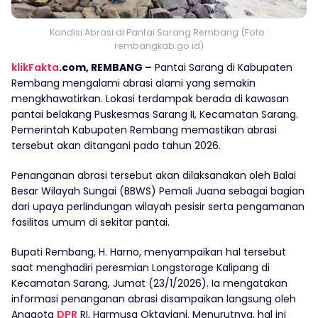
Kondisi Abrasi di Pantai Sarang Rembang (Foto :
rembangkab.go.id)
klikFakta
.com, REMBANG –
Pantai Sarang di Kabupaten
Rembang mengalami abrasi alami yang semakin
mengkhawatirkan. Lokasi terdampak berada di kawasan
pantai belakang Puskesmas Sarang II, Kecamatan Sarang.
Pemerintah Kabupaten Rembang memastikan abrasi
tersebut akan ditangani pada tahun 2026.
Penanganan abrasi tersebut akan dilaksanakan oleh Balai
Besar Wilayah Sungai (BBWS) Pemali Juana sebagai bagian
dari upaya perlindungan wilayah pesisir serta pengamanan
fasilitas umum di sekitar pantai.
Bupati Rembang, H. Harno, menyampaikan hal tersebut
saat menghadiri peresmian Longstorage Kalipang di
Kecamatan Sarang, Jumat (23/1/2026). Ia mengatakan
informasi penanganan abrasi disampaikan langsung oleh
Anggota
DPR
RI, Harmusa Oktaviani. Menurutnya, hal ini