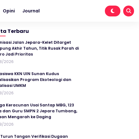
Opini
Journal
ita Terbaru
nisasi Jalan Jepara-Kelet Ditarget
ung Akhir Tahun, Titik Rusak Parah di
ro Jadi Prioritas
8/2026
siswa KKN UIN Sunan Kudus
alisasikan Program Ekoteologi dan
talisasi UMKM
8/2026
ga Keracunan Usai Santap MBG, 123
a dan Guru SMPN 2 Jepara Tumbang,
an Mengarah ke Daging
8/2026
 Turun Tangan Verifikasi Dugaan