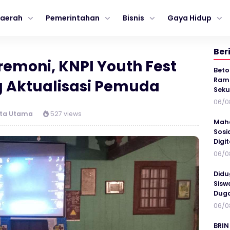
aerah
Pemerintahan
Bisnis
Gaya Hidup
Ber
emoni, KNPI Youth Fest
Beto
Ramp
g Aktualisasi Pemuda
Seku
06/0
ita Utama
527 views
Maha
Sosi
Digi
06/0
Didu
Sisw
Duga
06/0
BRIN