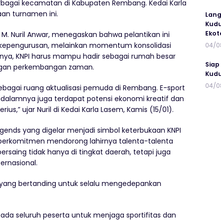
 berbagai kecamatan di Kabupaten Rembang. Kedai Karla
an turnamen ini.
Lang
Kudu
Ekot
M. Nuril Anwar, menegaskan bahwa pelantikan ini
 kepengurusan, melainkan momentum konsolidasi
04/0
tnya, KNPI harus mampu hadir sebagai rumah besar
Siap
engan perkembangan zaman.
Kudu
04/0
 sebagai ruang aktualisasi pemuda di Rembang. E-sport
 didalamnya juga terdapat potensi ekonomi kreatif dan
erius,” ujar Nuril di Kedai Karla Lasem, Kamis (15/01).
ends yang digelar menjadi simbol keterbukaan KNPI
il, berkomitmen mendorong lahirnya talenta-talenta
saing tidak hanya di tingkat daerah, tetapi juga
ernasional.
a yang bertanding untuk selalu mengedepankan
ada seluruh peserta untuk menjaga sportifitas dan