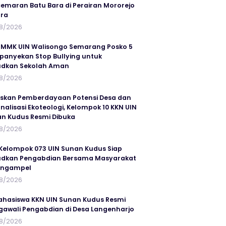
emaran Batu Bara di Perairan Mororejo
ra
8/2026
MMK UIN Walisongo Semarang Posko 5
anyekan Stop Bullying untuk
udkan Sekolah Aman
8/2026
skan Pemberdayaan Potensi Desa dan
rnalisasi Ekoteologi, Kelompok 10 KKN UIN
n Kudus Resmi Dibuka
8/2026
Kelompok 073 UIN Sunan Kudus Siap
dkan Pengabdian Bersama Masyarakat
angampel
8/2026
ahasiswa KKN UIN Sunan Kudus Resmi
awali Pengabdian di Desa Langenharjo
8/2026