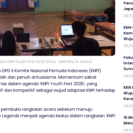
Penc
Jepa
05/0
KKN-
Kamp
Wuj
05/0
Foku
KNPI Youth Fest 2026 (Foto : klikFakta/A. Saiful)
Inte
Suna
n DPD II Komite Nasional Pemuda Indonesia (KNPI)
04/0
iah dan penuh antusiasme. Momentum sakral
as dalam agenda ‘KNPI Youth Fest 2026’, yang
KKN 
f dan kompetitif sebagai wujud adaptasi KNPI terhadap
Wuju
Kar
04/0
i pembuka rangkaian acara sebelum menuju
e Legends menjadi agenda kedua dalam rangkaian ‘KNPI
15 M
Meng
04/0