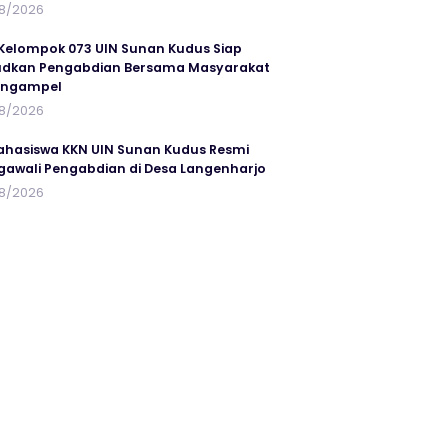
8/2026
Kelompok 073 UIN Sunan Kudus Siap
dkan Pengabdian Bersama Masyarakat
angampel
8/2026
ahasiswa KKN UIN Sunan Kudus Resmi
awali Pengabdian di Desa Langenharjo
8/2026