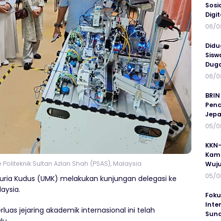
Sosi
Digi
06/0
Didu
Sisw
Duga
06/0
BRIN
Penc
Jepa
05/0
KKN-
Kamp
Politeknik Sultan Azlan Shah (PSAS), Malaysia
Wuj
05/0
Muria Kudus (UMK) melakukan kunjungan delegasi ke
laysia.
Foku
Inte
as jejaring akademik internasional ini telah
Suna