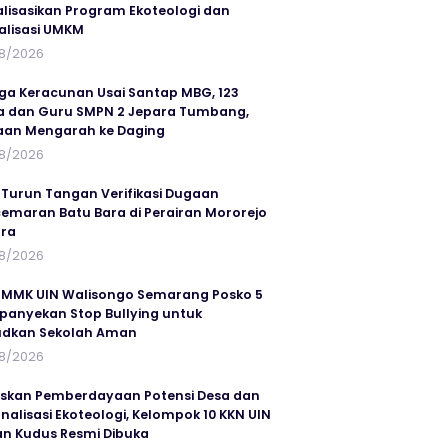
alisasikan Program Ekoteologi dan
talisasi UMKM
8/2026
ga Keracunan Usai Santap MBG, 123
a dan Guru SMPN 2 Jepara Tumbang,
an Mengarah ke Daging
8/2026
 Turun Tangan Verifikasi Dugaan
emaran Batu Bara di Perairan Mororejo
ra
8/2026
MMK UIN Walisongo Semarang Posko 5
anyekan Stop Bullying untuk
udkan Sekolah Aman
8/2026
skan Pemberdayaan Potensi Desa dan
rnalisasi Ekoteologi, Kelompok 10 KKN UIN
n Kudus Resmi Dibuka