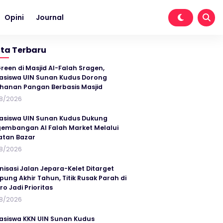
Opini
Journal
ita Terbaru
reen di Masjid Al-Falah Sragen,
siswa UIN Sunan Kudus Dorong
hanan Pangan Berbasis Masjid
8/2026
siswa UIN Sunan Kudus Dukung
embangan Al Falah Market Melalui
atan Bazar
8/2026
nisasi Jalan Jepara-Kelet Ditarget
ung Akhir Tahun, Titik Rusak Parah di
ro Jadi Prioritas
8/2026
siswa KKN UIN Sunan Kudus