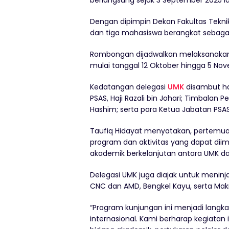
berlangsung sejak 3 September 2025 la
Dengan dipimpin Dekan Fakultas Teknik UM
dan tiga mahasiswa berangkat sebagai
Rombongan dijadwalkan melaksanakan 
mulai tanggal 12 Oktober hingga 5 No
Kedatangan delegasi
UMK
disambut ha
PSAS, Haji Razali bin Johari; Timbalan
Hashim; serta para Ketua Jabatan PSAS
Taufiq Hidayat menyatakan, pertemu
program dan aktivitas yang dapat di
akademik berkelanjutan antara UMK da
Delegasi UMK juga diajak untuk meninj
CNC dan AMD, Bengkel Kayu, serta Mak
“Program kunjungan ini menjadi lang
internasional. Kami berharap kegiatan 