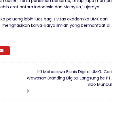
an dosen, serta penelitian bersama, tetapi juga mampu
 erat antara Indonesia dan Malaysia,” ujarnya.
a peluang lebih luas bagi sivitas akademika UMK dan
dan menghasilkan karya-karya ilmiah yang bermanfaat di
110 Mahasiswa Bisnis Digital UMKU Cari
Wawasan Branding Digital Langsung ke PT.
Sido Muncul