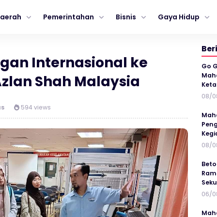
aerah
Pemerintahan
Bisnis
Gaya Hidup
Ber
gan Internasional ke
Go G
Maha
 Azlan Shah Malaysia
Keta
08/0
us
594 views
Maha
Peng
Kegi
08/0
Beto
Ramp
Seku
06/0
Maha