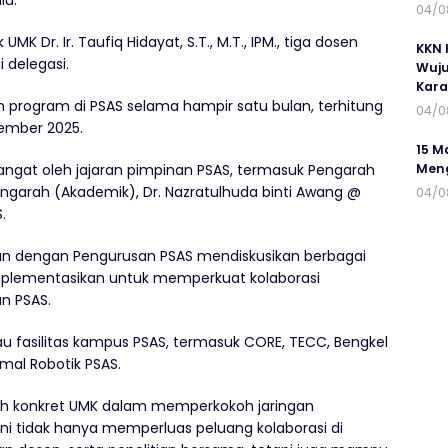
lu.
04/0
K Dr. Ir. Taufiq Hidayat, S.T., M.T., IPM., tiga dosen
KKN 
 delegasi.
Wuju
Kar
program di PSAS selama hampir satu bulan, terhitung
04/0
vember 2025.
15 M
ngat oleh jajaran pimpinan PSAS, termasuk Pengarah
Meng
 Pengarah (Akademik), Dr. Nazratulhuda binti Awang @
04/0
.
an dengan Pengurusan PSAS mendiskusikan berbagai
implementasikan untuk memperkuat kolaborasi
n PSAS.
au fasilitas kampus PSAS, termasuk CORE, TECC, Bengkel
mal Robotik PSAS.
kah konkret UMK dalam memperkokoh jaringan
ini tidak hanya memperluas peluang kolaborasi di